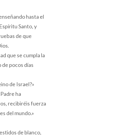
y enseñando hasta el
Espíritu Santo, y
pruebas de que
ios.
ad que se cumpla la
o de pocos días
ino de Israel?»
l Padre ha
s, recibiréis fuerza
nes del mundo.»
vestidos de blanco,