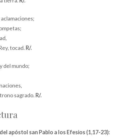
a tierra.
R/.
 aclamaciones;
trompetas;
ad,
Rey, tocad.
R/.
ey del mundo;
 naciones,
 trono sagrado.
R/.
ctura
 del apóstol san Pablo a los Efesios (1,17-23):