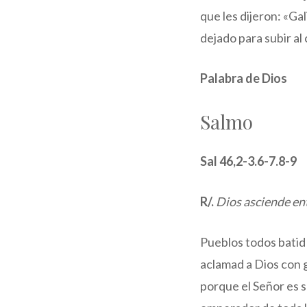
que les dijeron: «Ga
dejado para subir al
Palabra de Dios
Salmo
Sal 46,2-3.6-7.8-9
R/.
Dios asciende ent
Pueblos todos batid
aclamad a Dios con g
porque el Señor es s