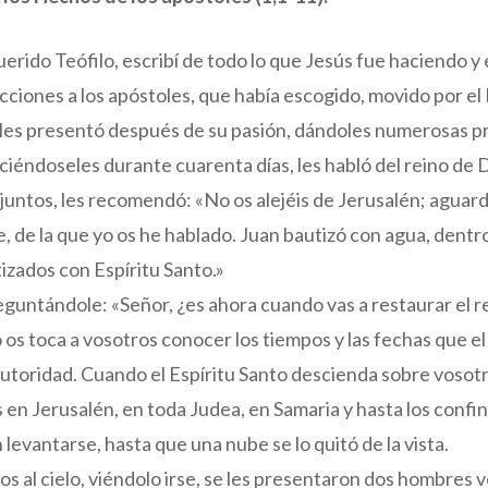
querido Teófilo, escribí de todo lo que Jesús fue haciendo 
ucciones a los apóstoles, que había escogido, movido por el 
Se les presentó después de su pasión, dándoles numerosas 
eciéndoseles durante cuarenta días, les habló del reino de D
juntos, les recomendó: «No os alejéis de Jerusalén; aguard
 de la que yo os he hablado. Juan bautizó con agua, dentr
izados con Espíritu Santo.»
eguntándole: «Señor, ¿es ahora cuando vas a restaurar el re
os toca a vosotros conocer los tiempos y las fechas que e
utoridad. Cuando el Espíritu Santo descienda sobre vosotro
s en Jerusalén, en toda Judea, en Samaria y hasta los confi
 levantarse, hasta que una nube se lo quitó de la vista.
os al cielo, viéndolo irse, se les presentaron dos hombres 