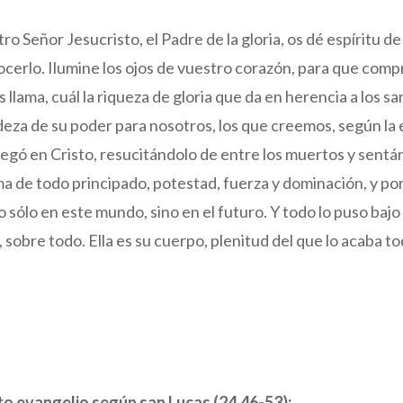
o Señor Jesucristo, el Padre de la gloria, os dé espíritu de
cerlo. Ilumine los ojos de vuestro corazón, para que compr
 llama, cuál la riqueza de gloria que da en herencia a los san
eza de su poder para nosotros, los que creemos, según la e
egó en Cristo, resucitándolo de entre los muertos y sentá
ima de todo principado, potestad, fuerza y dominación, y p
ólo en este mundo, sino en el futuro. Y todo lo puso bajo su
 sobre todo. Ella es su cuerpo, plenitud del que lo acaba t
to evangelio según san Lucas (24,46-53):