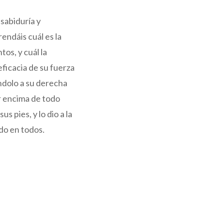
 sabiduría y
endáis cuál es la
tos, y cuál la
ficacia de su fuerza
ndolo a su derecha
or encima de todo
s pies, y lo dio a la
odo en todos.