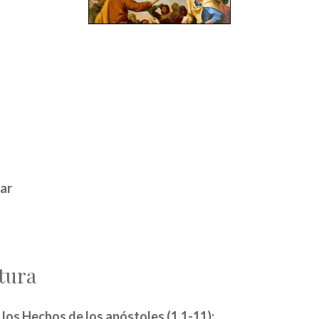
ar
tura
e los Hechos de los apóstoles (1,1-11):