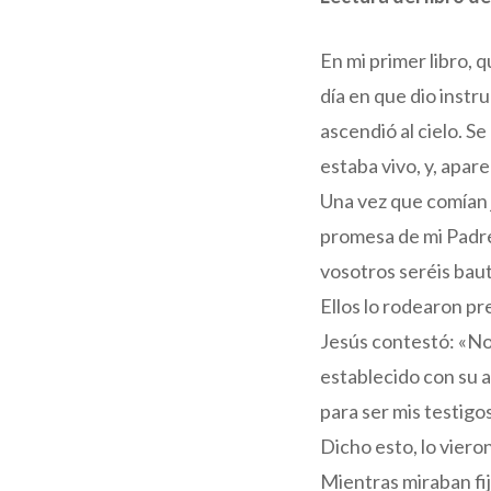
En mi primer libro, 
día en que dio instr
ascendió al cielo. 
estaba vivo, y, apar
Una vez que comían 
promesa de mi Padre,
vosotros seréis baut
Ellos lo rodearon pr
Jesús contestó: «No 
establecido con su a
para ser mis testigo
Dicho esto, lo vieron
Mientras miraban fij