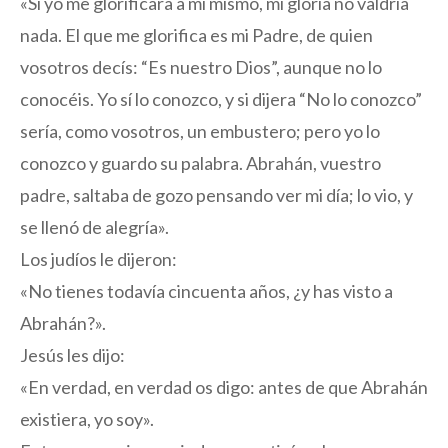
«Si yo me glorificara a mí mismo, mi gloria no valdría
nada. El que me glorifica es mi Padre, de quien
vosotros decís: “Es nuestro Dios”, aunque no lo
conocéis. Yo sí lo conozco, y si dijera “No lo conozco”
sería, como vosotros, un embustero; pero yo lo
conozco y guardo su palabra. Abrahán, vuestro
padre, saltaba de gozo pensando ver mi día; lo vio, y
se llenó de alegría».
Los judíos le dijeron:
«No tienes todavía cincuenta años, ¿y has visto a
Abrahán?».
Jesús les dijo:
«En verdad, en verdad os digo: antes de que Abrahán
existiera, yo soy».