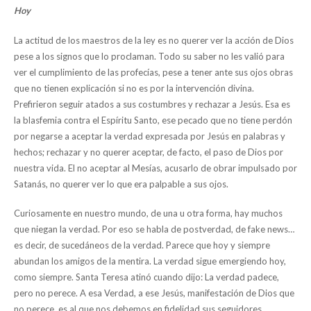
Hoy
La actitud de los maestros de la ley es no querer ver la acción de Dios
pese a los signos que lo proclaman. Todo su saber no les valió para
ver el cumplimiento de las profecías, pese a tener ante sus ojos obras
que no tienen explicación si no es por la intervención divina.
Prefirieron seguir atados a sus costumbres y rechazar a Jesús. Esa es
la blasfemia contra el Espíritu Santo, ese pecado que no tiene perdón
por negarse a aceptar la verdad expresada por Jesús en palabras y
hechos; rechazar y no querer aceptar, de facto, el paso de Dios por
nuestra vida. El no aceptar al Mesías, acusarlo de obrar impulsado por
Satanás, no querer ver lo que era palpable a sus ojos.
Curiosamente en nuestro mundo, de una u otra forma, hay muchos
que niegan la verdad. Por eso se habla de postverdad, de fake news…
es decir, de sucedáneos de la verdad. Parece que hoy y siempre
abundan los amigos de la mentira. La verdad sigue emergiendo hoy,
como siempre. Santa Teresa atinó cuando dijo: La verdad padece,
pero no perece. A esa Verdad, a ese Jesús, manifestación de Dios que
no perece, es al que nos debemos en fidelidad sus seguidores.