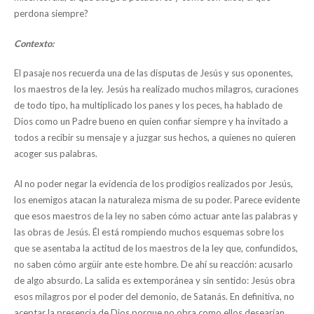
perdona siempre?
Contexto:
El pasaje nos recuerda una de las disputas de Jesús y sus oponentes,
los maestros de la ley. Jesús ha realizado muchos milagros, curaciones
de todo tipo, ha multiplicado los panes y los peces, ha hablado de
Dios como un Padre bueno en quien confiar siempre y ha invitado a
todos a recibir su mensaje y a juzgar sus hechos, a quienes no quieren
acoger sus palabras.
Al no poder negar la evidencia de los prodigios realizados por Jesús,
los enemigos atacan la naturaleza misma de su poder. Parece evidente
que esos maestros de la ley no saben cómo actuar ante las palabras y
las obras de Jesús. Él está rompiendo muchos esquemas sobre los
que se asentaba la actitud de los maestros de la ley que, confundidos,
no saben cómo argüir ante este hombre. De ahí su reacción: acusarlo
de algo absurdo. La salida es extemporánea y sin sentido: Jesús obra
esos milagros por el poder del demonio, de Satanás. En definitiva, no
aceptar la presencia de Dios porque no obra como ellos desearían.