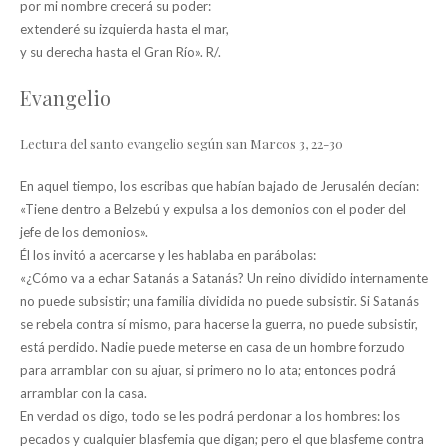
por mi nombre crecerá su poder:
extenderé su izquierda hasta el mar,
y su derecha hasta el Gran Río». R/.
Evangelio
Lectura del santo evangelio según san Marcos 3, 22-30
En aquel tiempo, los escribas que habían bajado de Jerusalén decían:
«Tiene dentro a Belzebú y expulsa a los demonios con el poder del
jefe de los demonios».
Él los invitó a acercarse y les hablaba en parábolas:
«¿Cómo va a echar Satanás a Satanás? Un reino dividido internamente
no puede subsistir; una familia dividida no puede subsistir. Si Satanás
se rebela contra sí mismo, para hacerse la guerra, no puede subsistir,
está perdido. Nadie puede meterse en casa de un hombre forzudo
para arramblar con su ajuar, si primero no lo ata; entonces podrá
arramblar con la casa.
En verdad os digo, todo se les podrá perdonar a los hombres: los
pecados y cualquier blasfemia que digan; pero el que blasfeme contra