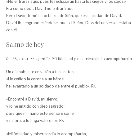
«No entrarás aquí, pues te rechazarán hasta los ciegos y los cojos.»
Era como decir: David no entrará aquí.
Pero David tomó la fortaleza de Sión, que es la ciudad de David.
David iba engrandeciéndose, pues el Señor, Dios del universo, estaba
con él.
Salmo de hoy
Sal 88, 20. 21-22. 25-26 R/. Mi fidelidad y misericordia lo acompañarán
Un día hablaste en visión a tus santos:
«He ceñido la corona a un héroe,
he levantado a un soldado de entre el pueblo». R/.
«Encontré a David, mi siervo,
y lo he ungido con óleo sagrado;
para que mi mano esté siempre con él
y mi brazo lo haga valeroso». R/.
«Mi fidelidad y misericordia lo acompañarán,