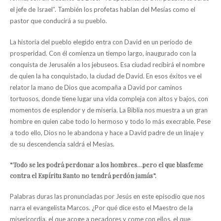
el jefe de Israel”. También los profetas hablan del Mesías como el
pastor que conducirá a su pueblo.
La historia del pueblo elegido entra con David en un período de
prosperidad. Con él comienza un tiempo largo, inaugurado con la
conquista de Jerusalén a los jebuseos. Esa ciudad recibirá el nombre
de quien la ha conquistado, la ciudad de David. En esos éxitos ve el
relator la mano de Dios que acompaña a David por caminos
tortuosos, donde tiene lugar una vida compleja con altos y bajos, con
momentos de esplendor y de miseria. La Biblia nos muestra a un gran
hombre en quien cabe todo lo hermoso y todo lo más execrable. Pese
a todo ello, Dios no le abandona y hace a David padre de un linaje y
de su descendencia saldrá el Mesías.
“Todo se les podrá perdonar a los hombres…pero el que blasfeme
contra el Espíritu Santo no tendrá perdón jamás”.
Palabras duras las pronunciadas por Jesús en este episodio que nos
narra el evangelista Marcos. ¿Por qué dice esto el Maestro de la
misericordia, el que acoge a pecadores y come con ellos, el que