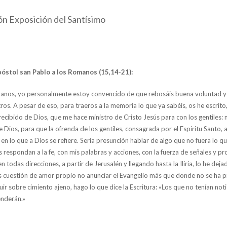
ón Exposición del Santísimo
póstol san Pablo a los Romanos (15,14-21):
anos, yo personalmente estoy convencido de que rebosáis buena voluntad y
ros. A pesar de eso, para traeros a la memoria lo que ya sabéis, os he escri
ecibido de Dios, que me hace ministro de Cristo Jesús para con los gentiles: 
e Dios, para que la ofrenda de los gentiles, consagrada por el Espíritu Santo
 en lo que a Dios se refiere. Sería presunción hablar de algo que no fuera lo q
 respondan a la fe, con mis palabras y acciones, con la fuerza de señales y pro
n todas direcciones, a partir de Jerusalén y llegando hasta la Iliria, lo he dej
 es cuestión de amor propio no anunciar el Evangelio más que donde no se ha
uir sobre cimiento ajeno, hago lo que dice la Escritura: «Los que no tenían noti
enderán.»