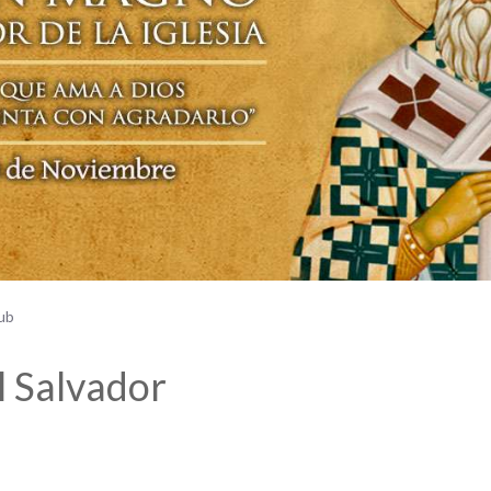
jub
l Salvador