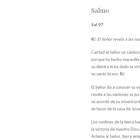
Salmo
Sal 97
R/.
El Señor revela a las nac
Cantad al Señor un cántic
porque ha hecho maravilla
su diestra le ha dado la vic
su santo brazo.
R/.
El Señor da a conocer su vi
revela a las naciones su just
se acordó de su misericordi
en favor de la casa de Israe
Los confines de la tierra 
la victoria de nuestro Dios.
Aclama al Señor, tierra ent