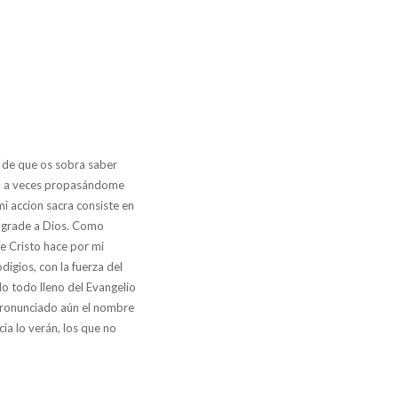
 de que os sobra saber
to, a veces propasándome
mi accion sacra consiste en
, agrade a Dios. Como
ue Cristo hace por mi
digios, con la fuerza del
ado todo lleno del Evangelio
 pronunciado aún el nombre
cia lo verán, los que no