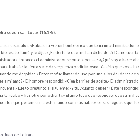
lio según san Lucas (16,1-8):
a sus discípulos: «Había una vez un hombre rico que tenía un administrador, el
bienes. Lo llamó y le dijo: «¿Es cierto lo que me han dicho de ti? Dame cuenta
istrador.» Entonces el administrador se puso a pensar: «¿Qué voy a hacer ah
ara trabajar la tierra y me da vergüenza pedir limosna. Ya sé lo que voy a hac
cuando me despidan.» Entonces fue llamando uno por uno a los deudores de s
s a mi amo?» El hombre respondió: «Cien barriles de aceite.» El administrador 
incuenta.» Luego preguntó al siguiente: «Y tú, ¿cuánto debes?» Éste respondió: 
ma tu recibo y haz otro por ochenta.» El amo tuvo que reconocer que su mal a
ues los que pertenecen a este mundo son más hábiles en sus negocios que los 
an Juan de Letrán