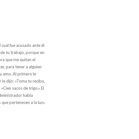
 cual fue acusado ante él
 de tu trabajo, porque en
ora que me quitan el
er, para tener a alguien
u amo. Al primero le
le dijo: «Toma tu recibo,
«Cien sacos de trigo.» El
dministrador había
que pertenecen a la luz».