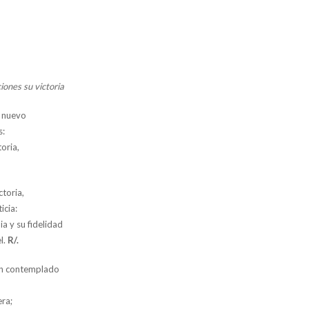
iones su victoria
o nuevo
s:
toria,
ctoria,
icia:
a y su fidelidad
l.
R/.
han contemplado
era;