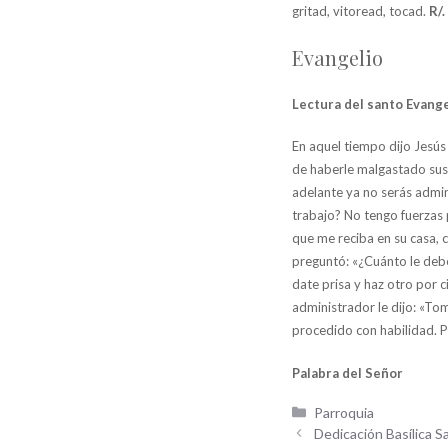
gritad, vitoread, tocad.
R/.
Evangelio
Lectura del santo Evange
En aquel tiempo dijo Jesús 
de haberle malgastado sus 
adelante ya no serás admin
trabajo? No tengo fuerzas p
que me reciba en su casa, 
preguntó: «¿Cuánto le debe
date prisa y haz otro por c
administrador le dijo: «To
procedido con habilidad. P
Palabra del Señor
Categorías
Parroquia
Dedicación Basílica S