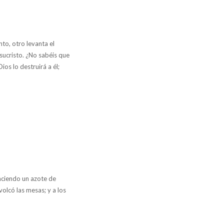
to, otro levanta el
sucristo. ¿No sabéis que
os lo destruirá a él;
aciendo un azote de
volcó las mesas; y a los