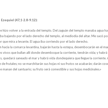
 Ezequiel (47,1-2.8-9.12):
 me hizo volver a la entrada del templo. Del zaguán del templo manaba agua ha
iba bajando por el lado derecho del templo, al mediodía del altar. Me sacó po
or que mira a levante. El agua iba corriendo por el lado derecho.
en hacia la comarca levantina, bajarán hasta la estepa, desembocarán en el mar
es vivos que bullan allí donde desemboque la corriente, tendrán vida; y habrá
s, quedará saneado el mar y habrá vida dondequiera que llegue la corriente. A 
e de frutales; no se marchitarán sus hojas ni sus frutos se acabarán; darán co
e manan del santuario; su fruto será comestible y sus hojas medicinales.»