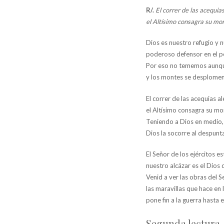
R/.
El correr de las acequias
el Altísimo consagra su mo
Dios es nuestro refugio y n
poderoso defensor en el pe
Por eso no tememos aunque
y los montes se desplomen
El correr de las acequias a
el Altísimo consagra su mo
Teniendo a Dios en medio, 
Dios la socorre al despunta
El Señor de los ejércitos e
nuestro alcázar es el Dios 
Venid a ver las obras del S
las maravillas que hace en l
pone fin a la guerra hasta 
Segunda lectura