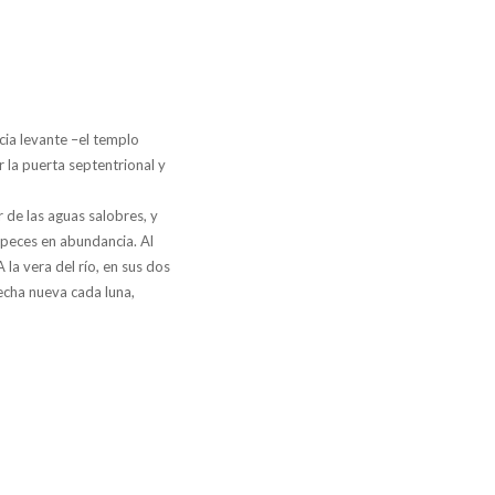
cia levante –el templo
r la puerta septentrional y
 de las aguas salobres, y
 peces en abundancia. Al
la vera del río, en sus dos
secha nueva cada luna,