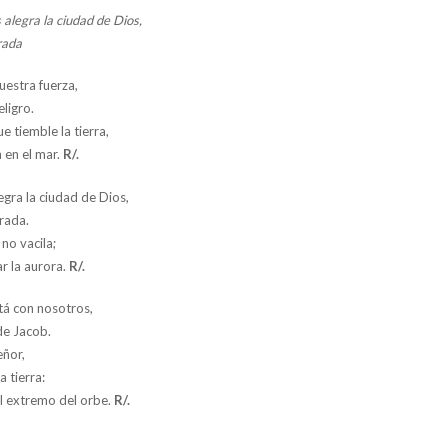
 alegra la ciudad de Dios,
rada
uestra fuerza,
ligro.
 tiemble la tierra,
 en el mar.
R/.
legra la ciudad de Dios,
rada.
no vacila;
r la aurora.
R/.
stá con nosotros,
de Jacob.
eñor,
a tierra:
el extremo del orbe.
R/.