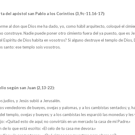
ta del apóstol san Pablo a los Corintios (3,9c-11.16-17):
forme al don que Dios me ha dado, yo, como hábil arquitecto, coloqué el cimien
mo construye. Nadie puede poner otro cimiento fuera del ya puesto, que es Je
l Espíritu de Dios habita en vosotros? Si alguno destruye el templo de Dios, Di
s santo: ese templo sois vosotros.
lio según san Juan (2,13-22):
s judíos, y Jesús subió a Jerusalén.
los vendedores de bueyes, ovejas y palomas, y a los cambistas sentados; y, h
del templo, ovejas y bueyes; y a los cambistas les esparció las monedas y les 
jo: «Quitad esto de aquí; no convirtáis en un mercado la casa de mi Padre.»
 de lo que está escrito: «El celo de tu casa me devora.»