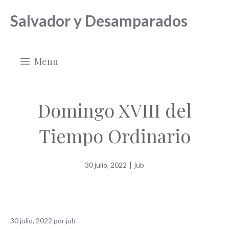
Saltar
Salvador y Desamparados
al
contenido
Menu
Domingo XVIII del
Tiempo Ordinario
30 julio, 2022
|
jub
30 julio, 2022
por
jub