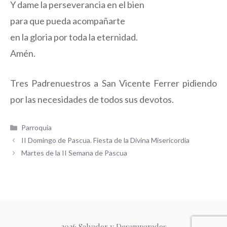
Y dame la perseverancia en el bien
para que pueda acompañarte
en la gloria por toda la eternidad.
Amén.
Tres Padrenuestros a San Vicente Ferrer pidiendo
por las necesidades de todos sus devotos.
Categorías
Parroquia
II Domingo de Pascua. Fiesta de la Divina Misericordia
Martes de la II Semana de Pascua
2026 Salvador y Desamparados