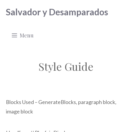
Saltar
Salvador y Desamparados
al
contenido
Menu
Style Guide
Blocks Used – GenerateBlocks, paragraph block,
image block