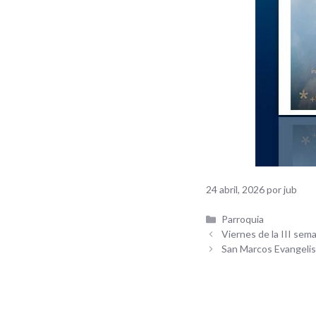
24 abril, 2026
por
jub
Categorías
Parroquia
Viernes de la III se
San Marcos Evangeli