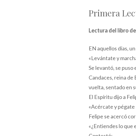
Primera Lec
Lectura del libro d
EN aquellos días, un 
«Levántate y marcha 
Se levantó, se puso 
Candaces, reina de E
vuelta, sentado en s
El Espíritu dijo a Fel
«Acércate y pégate a
Felipe se acercó corr
«¿Entiendes lo que 
Contestó: