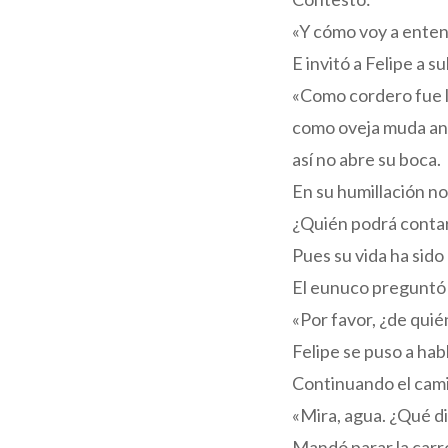
«Y cómo voy a entend
E invitó a Felipe a s
«Como cordero fue l
como oveja muda ant
así no abre su boca.
En su humillación no 
¿Quién podrá conta
Pues su vida ha sido 
El eunuco preguntó 
«Por favor, ¿de quié
Felipe se puso a hab
Continuando el camin
«Mira, agua. ¿Qué di
Mandó parar la carro