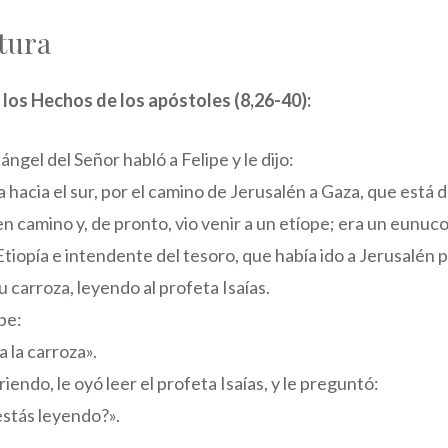
tura
e los Hechos de los apóstoles (8,26-40):
ángel del Señor habló a Felipe y le dijo:
hacia el sur, por el camino de Jerusalén a Gaza, que está d
en camino y, de pronto, vio venir a un etíope; era un eunuco
tiopía e intendente del tesoro, que había ido a Jerusalén p
u carroza, leyendo al profeta Isaías.
ipe:
 la carroza».
iendo, le oyó leer el profeta Isaías, y le preguntó:
estás leyendo?».