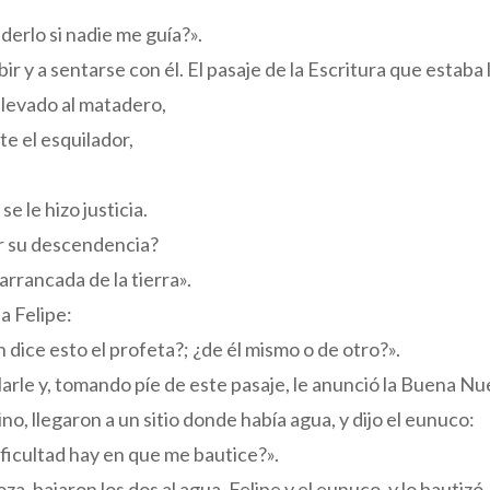
erlo si nadie me guía?».
ubir y a sentarse con él. El pasaje de la Escritura que estab
levado al matadero,
e el esquilador,
se le hizo justicia.
r su descendencia?
arrancada de la tierra».
a Felipe:
n dice esto el profeta?; ¿de él mismo o de otro?».
larle y, tomando píe de este pasaje, le anunció la Buena Nu
o, llegaron a un sitio donde había agua, y dijo el eunuco:
ficultad hay en que me bautice?».
za, bajaron los dos al agua, Felipe y el eunuco, y lo bautizó