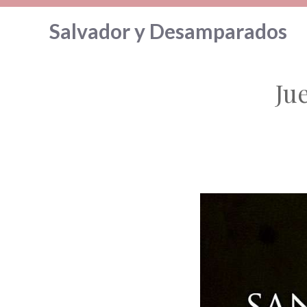
Saltar
Salvador y Desamparados
al
contenido
Ju