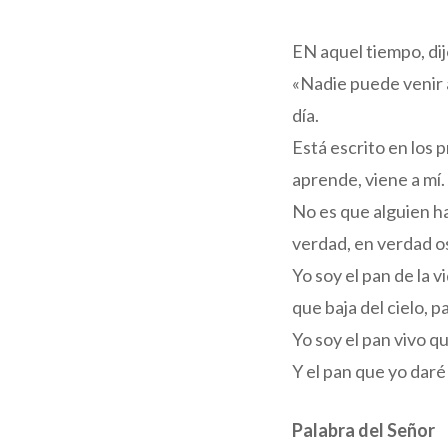
EN aquel tiempo, dij
«Nadie puede venir a
día.
Está escrito en los 
aprende, viene a mí.
No es que alguien hay
verdad, en verdad os
Yo soy el pan de la 
que baja del cielo, 
Yo soy el pan vivo q
Y el pan que yo daré
Palabra del Señor