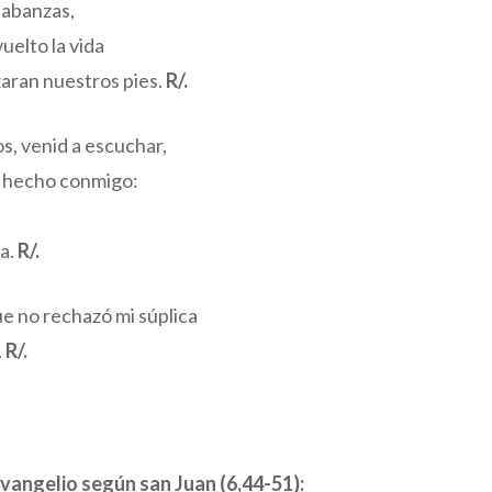
labanzas,
uelto la vida
zaran nuestros pies.
R/.
s, venid a escuchar,
a hecho conmigo:
ua.
R/.
ue no rechazó mi súplica
.
R/.
vangelio según san Juan (6,44-51):