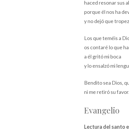
haced resonar sus a
porque él nos ha dev
y no dejó que trope
Los que teméis a Dio
os contaré lo que h
a él gritó mi boca
y lo ensalzó mi leng
Bendito sea Dios, q
ni me retiró su favor
Evangelio
Lectura del santo e