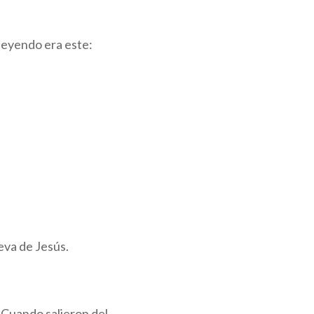
a leyendo era este:
eva de Jesús.
. Cuando salieron del