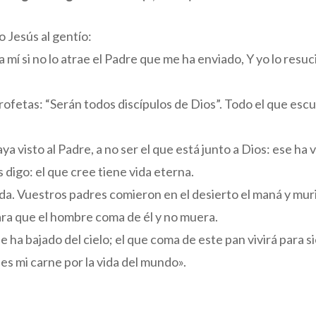
o Jesús al gentío:
 mí si no lo atrae el Padre que me ha enviado, Y yo lo resuc
profetas: “Serán todos discípulos de Dios”. Todo el que esc
a visto al Padre, a no ser el que está junto a Dios: ese ha v
 digo: el que cree tiene vida eterna.
vida. Vuestros padres comieron en el desierto el maná y mur
para que el hombre coma de él y no muera.
ue ha bajado del cielo; el que coma de este pan vivirá para 
 es mi carne por la vida del mundo».