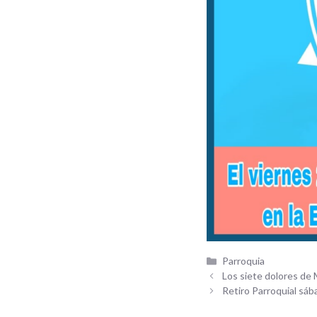
Categorías
Parroquia
Los siete dolores de 
Retiro Parroquial sá