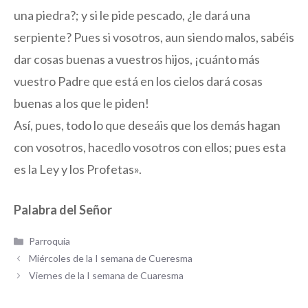
una piedra?; y si le pide pescado, ¿le dará una
serpiente? Pues si vosotros, aun siendo malos, sabéis
dar cosas buenas a vuestros hijos, ¡cuánto más
vuestro Padre que está en los cielos dará cosas
buenas a los que le piden!
Así, pues, todo lo que deseáis que los demás hagan
con vosotros, hacedlo vosotros con ellos; pues esta
es la Ley y los Profetas».
Palabra del Señor
Categorías
Parroquia
Miércoles de la I semana de Cueresma
Viernes de la I semana de Cuaresma