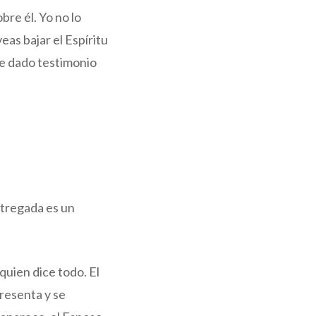
bre él. Yo no lo
eas bajar el Espíritu
 he dado testimonio
ntregada es un
quien dice todo. El
presenta y se