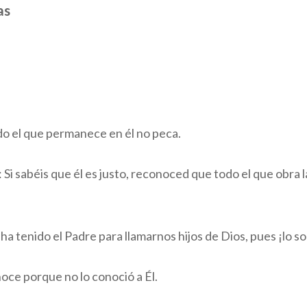
as
odo el que permanece en él no peca.
i sabéis que él es justo, reconoced que todo el que obra la
a tenido el Padre para llamarnos hijos de Dios, pues ¡lo s
oce porque no lo conoció a Él.