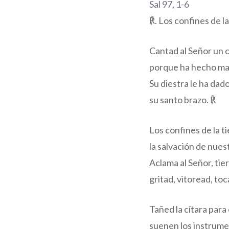
Sal 97, 1-6
℟. Los confines de l
Cantad al Señor un 
porque ha hecho mar
Su diestra le ha dado 
su santo brazo. ℟
Los confines de la 
la salvación de nues
Aclama al Señor, tie
gritad, vitoread, toc
Tañed la cítara para 
suenen los instrume