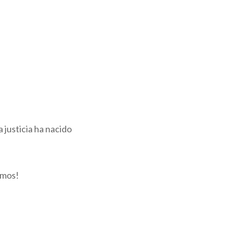
 justicia ha nacido
omos!