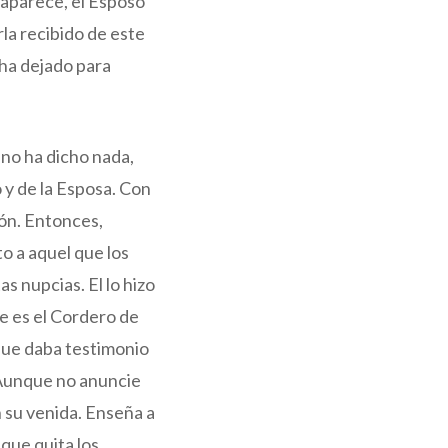
 aparece, el Esposo
la recibido de este
 ha dejado para
o no ha dicho nada,
 y de la Esposa. Con
ión. Entonces,
to a aquel que los
s nupcias. El lo hizo
e es el Cordero de
 que daba testimonio
 Aunque no anuncie
n su venida. Enseña a
 que quita los