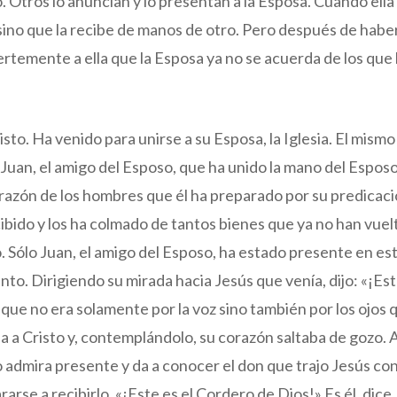
. Otros lo anuncian y lo presentan a la Esposa. Cuando ella
sino que la recibe de manos de otro. Pero después de haber
rtemente a ella que la Esposa ya no se acuerda de los que
isto. Ha venido para unirse a su Esposa, la Iglesia. El mism
 Juan, el amigo del Esposo, que ha unido la mano del Esposo
orazón de los hombres que él ha preparado por su predicac
cibido y los ha colmado de tantos bienes que ya no han vuel
. Sólo Juan, el amigo del Esposo, ha estado presente en esta
o. Dirigiendo su mirada hacia Jesús que venía, dijo: «¡Est
que no era solamente por la voz sino también por los ojos
a a Cristo y, contemplándolo, su corazón saltaba de gozo.
lo admira presente y da a conocer el don que trajo Jesús co
rse a recibirlo. «¡Este es el Cordero de Dios!» Es él, dice,