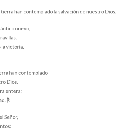
a tierra han contemplado la salvación de nuestro Dios.
cántico nuevo,
avillas.
la victoria,
tierra han contemplado
tro Dios.
rra entera;
ad. ℟
el Señor,
ntos: