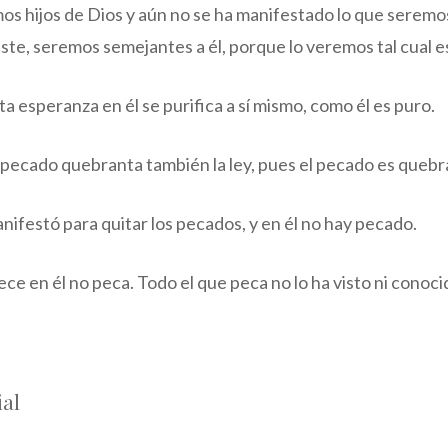
os hijos de Dios y aún no se ha manifestado lo que serem
ste, seremos semejantes a él, porque lo veremos tal cual e
ta esperanza en él se purifica a sí mismo, como él es puro.
pecado quebranta también la ley, pues el pecado es quebra
anifestó para quitar los pecados, y en él no hay pecado.
e en él no peca. Todo el que peca no lo ha visto ni conoci
ial