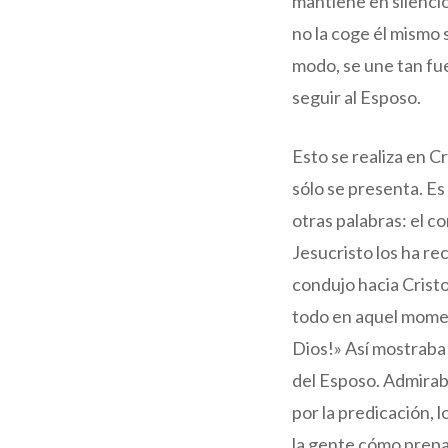
mantiene en silencio
no la coge él mismo 
modo, se une tan fue
seguir al Esposo.
Esto se realiza en Cr
sólo se presenta. Es
otras palabras: el c
Jesucristo los ha re
condujo hacia Cristo
todo en aquel moment
Dios!» Así mostraba 
del Esposo. Admirab
por la predicación, 
la gente cómo prepara