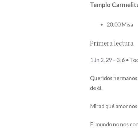
Templo Carmelit
20:00 Misa
Primera lectura
1 Jn 2, 29 – 3
, 6 • T
Queridos hermanos: S
de él.
Mirad qué amor nos h
El mundo no nos con