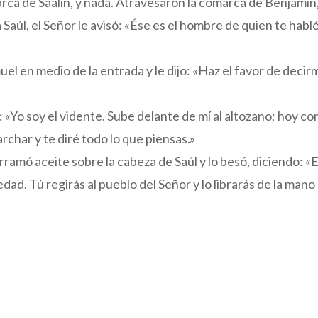
rca de Saalín, y nada. Atravesaron la comarca de Benjamin
Saúl, el Señor le avisó: «Ése es el hombre de quien te hablé
uel en medio de la entrada y le dijo: «Haz el favor de decir
 «Yo soy el vidente. Sube delante de mí al altozano; hoy c
char y te diré todo lo que piensas.»
rramó aceite sobre la cabeza de Saúl y lo besó, diciendo: «
dad. Tú regirás al pueblo del Señor y lo librarás de la man