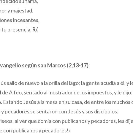
andecido su fama,
nor y majestad.
iones incesantes,
 tu presencia.
R/.
evangelio según san Marcos (2,13-17):
s salió de nuevo a la orilla del lago; la gente acudía a él, y
 el de Alfeo, sentado al mostrador de los impuestos, y le dijo
ió. Estando Jesús a la mesa en su casa, de entre los muchos 
 y pecadores se sentaron con Jesús y sus discípulos.
iseos, al ver que comía con publicanos y pecadores, les dije
 con publicanos y pecadores!»