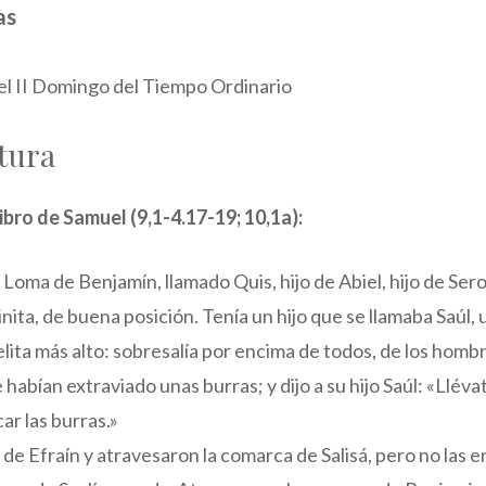
as
el II Domingo del Tiempo Ordinario
tura
ibro de Samuel (9,1-4.17-19; 10,1a):
oma de Benjamín, llamado Quis, hijo de Abiel, hijo de Seror
minita, de buena posición. Tenía un hijo que se llamaba Saúl,
elita más alto: sobresalía por encima de todos, de los hombr
 habían extraviado unas burras; y dijo a su hijo Saúl: «Lléva
ar las burras.»
 de Efraín y atravesaron la comarca de Salisá, pero no las 