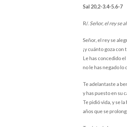
Sal 20,2-3.4-5.6-7
R/.
Señor, el rey se a
Señor, el rey se aleg
¡y cuánto goza con t
Le has concedido el
no le has negado lo 
Te adelantaste a ben
y has puesto en su c
Te pidió vida, y se l
años que se prolong