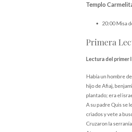
Templo Carmelit
20:00 Misa d
Primera Lec
Lectura del primer l
Había un hombre de L
hijo de Afiaj, benja
plantado; era el isra
A su padre Quis se le
criados y vete a busc
Cruzaron la serranía