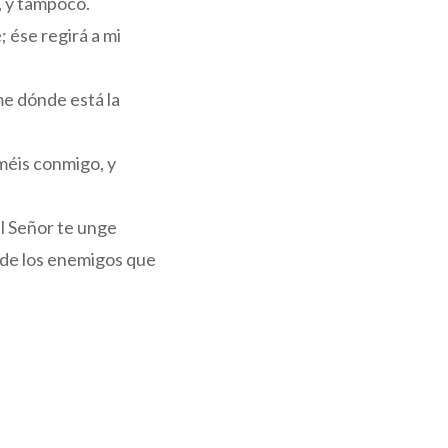
, y tampoco.
; ése regirá a mi
me dónde está la
oméis conmigo, y
El Señor te unge
o de los enemigos que