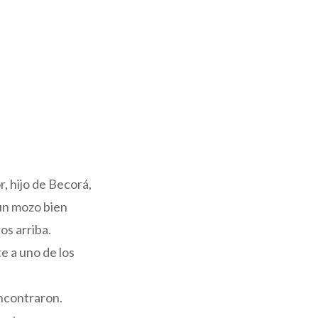
, hijo de Becorá,
 un mozo bien
os arriba.
te a uno de los
encontraron.