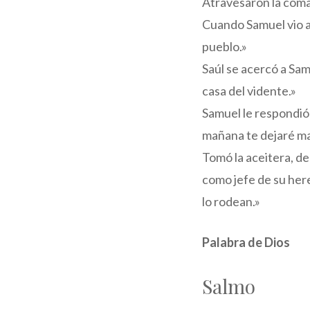
Atravesaron la coma
Cuando Samuel vio a 
pueblo.»
Saúl se acercó a Sam
casa del vidente.»
Samuel le respondió:
mañana te dejaré mar
Tomó la aceitera, de
como jefe de su here
lo rodean.»
Palabra de Dios
Salmo