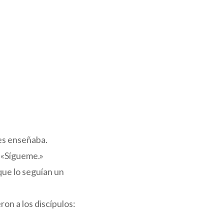
 les enseñaba.
: «Sígueme.»
que lo seguían un
ron a los discípulos: