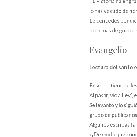
Tu victoria ha engr
lo has vestido de ho
Le concedes bendic
lo colmas de gozo en
Evangelio
Lectura del santo 
En aquel tiempo, Jesú
Al pasar, vio a Leví,
Se levantó y lo sigu
grupo de publicanos
Algunos escribas far
«¡De modo que come