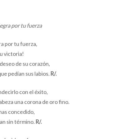
legra por tu fuerza
ra por tu fuerza,
u victoria!
 deseo de su corazón,
que pedían sus labios.
R/.
decirlo con el éxito,
abeza una corona de oro fino.
a has concedido,
an sin término.
R/.