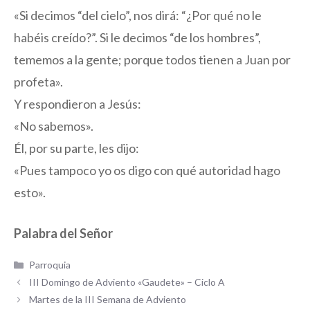
«Si decimos “del cielo”, nos dirá: “¿Por qué no le
habéis creído?”. Si le decimos “de los hombres”,
tememos a la gente; porque todos tienen a Juan por
profeta».
Y respondieron a Jesús:
«No sabemos».
Él, por su parte, les dijo:
«Pues tampoco yo os digo con qué autoridad hago
esto».
Palabra del Señor
Categorías
Parroquia
III Domingo de Adviento «Gaudete» – Ciclo A
Martes de la III Semana de Adviento