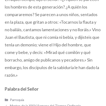
los hombres de esta generación? ¿A quién los
compararemos? Se parecen a unos niños, sentados
en la plaza, que gritan a otros: «Tocarnos la flauta y
no bailáis, cantamos lamentaciones y no lloráis.» Vino
Juan el Bautista, que ni comía ni bebía, y dijisteis que
tenla un demonio; viene el Hijo del hombre, que
come y bebe, y decís: «Mirad qué comilón y qué
borracho, amigo de publicanos y pecadores.» Sin
embargo, los discípulos de la sabiduría le han dado la
razón.»
Palabra del Señor
Categorías
Parroquia
Martes de la XXIV Semana del Tiempo Ordinario