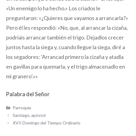
«Un enemigo lo ha hecho.» Los criados le
preguntaron: «¿Quieres que vayamos a arrancarla?»
Pero él les respondió: «No, que, al arrancar la cizaña,
podríais arrancar también el trigo. Dejadlos crecer
juntos hasta la siega y, cuando llegue la siega, diré a
los segadores: ‘Arrancad primero la cizaña y atadla
en gavillas para quemarla, y el trigo almacenadlo en
mi granero’.»»
Palabra del Señor
Categorías
Parroquia
Santiago, apóstol
XVII Domingo del Tiempo Ordinario