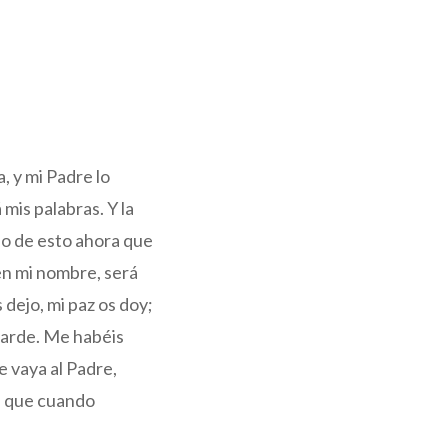
, y mi Padre lo
mis palabras. Y la
do de esto ahora que
 en mi nombre, será
 dejo, mi paz os doy;
barde. Me habéis
e vaya al Padre,
ra que cuando