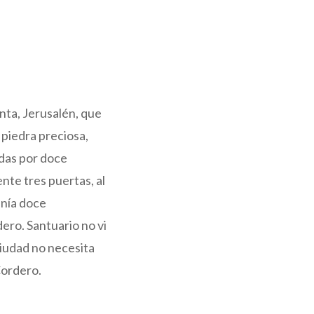
nta, Jerusalén, que
 piedra preciosa,
adas por doce
nte tres puertas, al
enía doce
ero. Santuario no vi
ciudad no necesita
 Cordero.