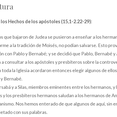
tura
e los Hechos de los apóstoles (15,1-2.22-29):
os que bajaron de Judea se pusieron a enseñar a los herman
me a la tradición de Moisés, no podían salvarse. Esto pro
ión con Pablo y Bernabé; y se decidió que Pablo, Bernabé y
 a consultar a los apóstoles y presbíteros sobre la controv
n toda la Iglesia acordaron entonces elegir algunos de ello
 y Bernabé.
rsabá y a Silas, miembros eminentes entre los hermanos, y
s y los presbíteros hermanos saludan a los hermanos de Antio
anismo. Nos hemos enterado de que algunos de aquí, sin e
ietado con sus palabras.