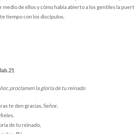
 medio de ellos y cómo había abierto a los gentiles la puerta
te tiempo con los discípulos.
3ab.21
eñor, proclamen la gloria de tu reinado
ras te den gracias, Señor,
fieles.
ria de tu reinado,