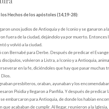
tura
e los Hechos de los apóstoles (14,19-28):
egaron unos judíos de Antioquía y de Iconio y se ganaron a 
aron fuera de la ciudad, dejándolo ya por muerto. Entonces 
ntó y volvió a la ciudad.
lió con Bernabé para Derbe. Después de predicar el Evangel
discípulos, volvieron a Listra, a Iconio y a Antioquia, anim
rseverar en la fe, diciéndoles que hay que pasar muchas t
 Dios.
ignaban presbíteros, oraban, ayunaban y los encomendaban 
esaron Pisidia y llegaron a Panfilia. Y después de predicar 
llí se embarcaron para Antioquia, de donde los habían enco
n que acababan de cumplir. Al llegar, reunieron a la Iglesia,