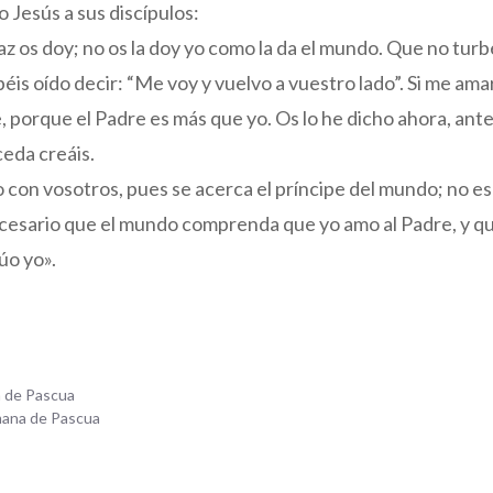
o Jesús a sus discípulos:
paz os doy; no os la doy yo como la da el mundo. Que no tur
is oído decir: “Me voy y vuelvo a vuestro lado”. Si me amara
, porque el Padre es más que yo. Os lo he dicho ahora, ant
eda creáis.
 con vosotros, pues se acerca el príncipe del mundo; no es
ecesario que el mundo comprenda que yo amo al Padre, y q
úo yo».
a de Pascua
mana de Pascua