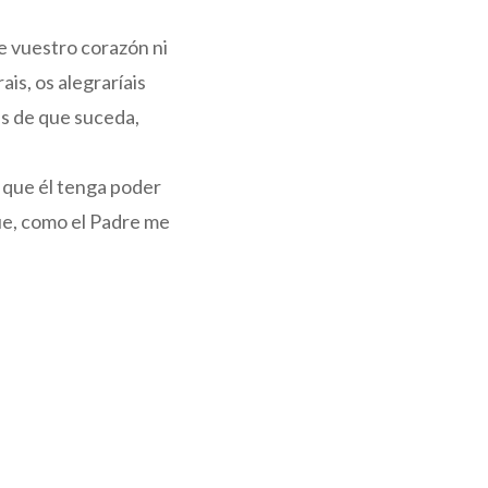
be vuestro corazón ni
is, os alegraríais
es de que suceda,
 que él tenga poder
ue, como el Padre me