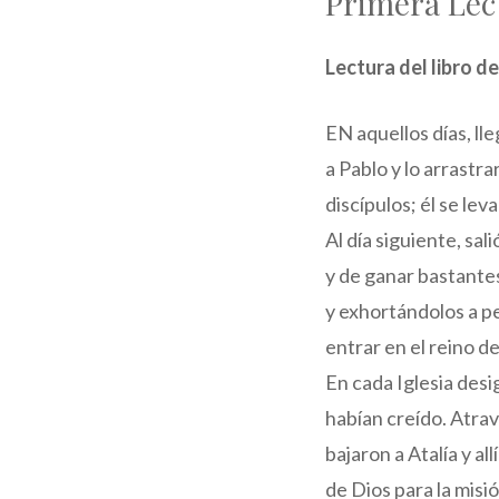
Primera Lec
Lectura del libro d
EN aquellos días, ll
a Pablo y lo arrastr
discípulos; él se leva
Al día siguiente, sa
y de ganar bastantes 
y exhortándolos a pe
entrar en el reino de
En cada Iglesia des
habían creído. Atrav
bajaron a Atalía y a
de Dios para la misió