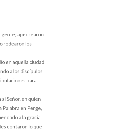
la gente; apedrearon
lo rodearon los
io en aquella ciudad
ando a los discípulos
ribulaciones para
al Señor, en quien
la Palabra en Perge,
mendado a la gracia
 les contaron lo que