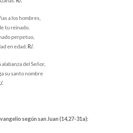
azañas.
R/.
ñas a los hombres,
de tu reinado.
inado perpetuo,
dad en edad.
R/.
 alabanza del Señor,
ga su santo nombre
/.
evangelio según san Juan (14,27-31a):