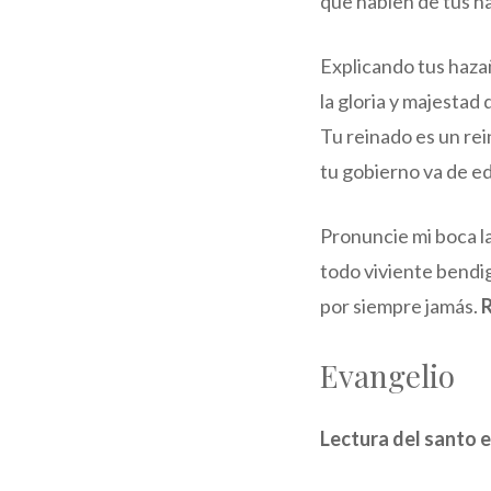
que hablen de tus h
Explicando tus haza
la gloria y majestad 
Tu reinado es un re
tu gobierno va de e
Pronuncie mi boca la
todo viviente bendi
por siempre jamás.
R
Evangelio
Lectura del santo 