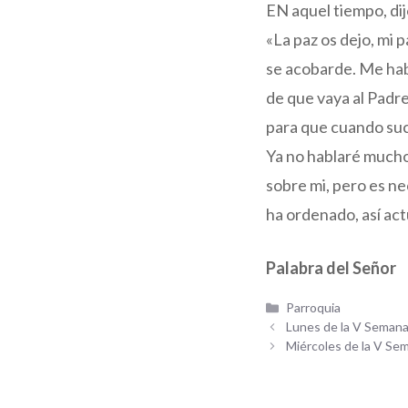
EN aquel tiempo, dij
«La paz os dejo, mi 
se acobarde. Me habé
de que vaya al Padre
para que cuando suc
Ya no hablaré mucho
sobre mi, pero es n
ha ordenado, así act
Palabra del Señor
Categorías
Parroquia
Lunes de la V Seman
Miércoles de la V Se