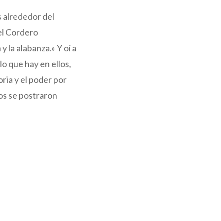
s alrededor del
 el Cordero
 y la alabanza.» Y oí a
 lo que hay en ellos,
oria y el poder por
nos se postraron