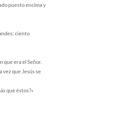
scado puesto encima y
randes: ciento
n que era el Señor.
ra vez que Jesús se
más que éstos?»