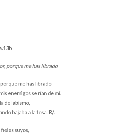
2a.13b
or, porque me has librado
, porque me has librado
mis enemigos se rían de mí.
da del abismo,
ando bajaba a la fosa.
R/.
 fieles suyos,