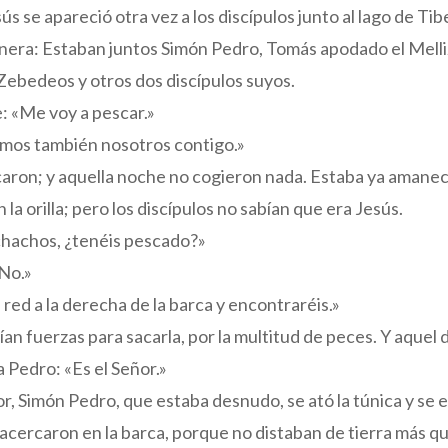
s se apareció otra vez a los discípulos junto al lago de Tib
nera: Estaban juntos Simón Pedro, Tomás apodado el Melli
 Zebedeos y otros dos discípulos suyos.
: «Me voy a pescar.»
amos también nosotros contigo.»
caron; y aquella noche no cogieron nada. Estaba ya amane
la orilla; pero los discípulos no sabían que era Jesús.
chachos, ¿tenéis pescado?»
«No.»
a red a la derecha de la barca y encontraréis.»
ían fuerzas para sacarla, por la multitud de peces. Y aquel 
a Pedro: «Es el Señor.»
ñor, Simón Pedro, que estaba desnudo, se ató la túnica y se 
acercaron en la barca, porque no distaban de tierra más q