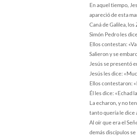
En aquel tiempo, Jesú
apareció de esta ma
Caná de Galilea, los
Simón Pedro les dice
Ellos contestan: «V
Salieron y se embar
Jesús se presentó en 
Jesús les dice: «Mu
Ellos contestaron: 
Él les dice: «Echad l
La echaron, y no ten
tanto quería le dice 
Al oír que era el Se
demás discípulos se 