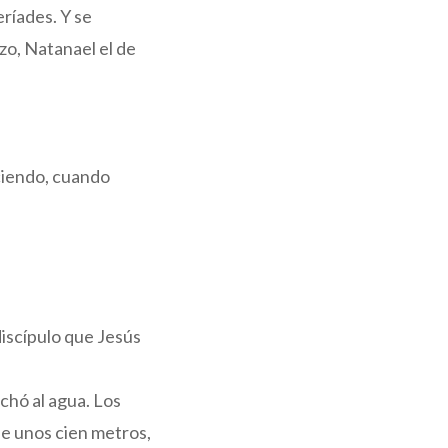
eríades. Y se
zo, Natanael el de
ciendo, cuando
discípulo que Jesús
echó al agua. Los
ue unos cien metros,