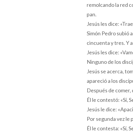
remolcando la red co
pan.
Jesús les dice: «Tra
Simón Pedro subió a l
cincuenta y tres. Y 
Jesús les dice: «Vam
Ninguno de los discí
Jesús se acerca, toma
apareció a los discí
Después de comer, d
Él le contestó: «Sí, 
Jesús le dice: «Apac
Por segunda vez le 
Él le contesta: «Sí, 