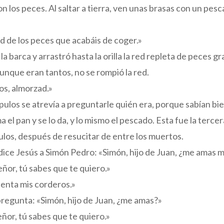
n los peces. Al saltar a tierra, ven unas brasas con un pe
ed de los peces que acabáis de coger.»
a barca y arrastró hasta la orilla la red repleta de peces g
aunque eran tantos, no se rompió la red.
os, almorzad.»
pulos se atrevía a preguntarle quién era, porque sabían bie
 el pan y se lo da, y lo mismo el pescado. Esta fue la terce
pulos, después de resucitar de entre los muertos.
ice Jesús a Simón Pedro: «Simón, hijo de Juan, ¿me amas 
Señor, tú sabes que te quiero.»
ienta mis corderos.»
pregunta: «Simón, hijo de Juan, ¿me amas?»
Señor, tú sabes que te quiero.»