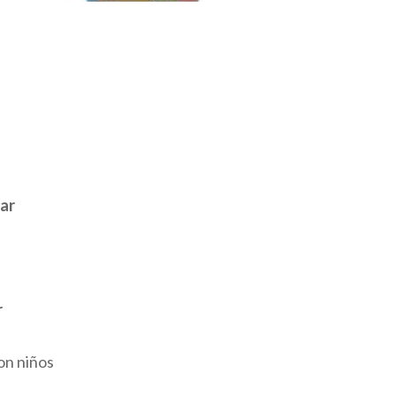
ar
r
on niños