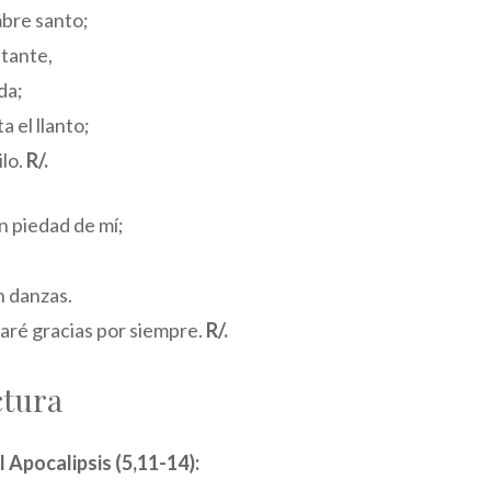
mbre santo;
stante,
da;
a el llanto;
ilo.
R/.
n piedad de mí;
n danzas.
daré gracias por siempre.
R/.
ctura
l Apocalipsis (5,11-14):