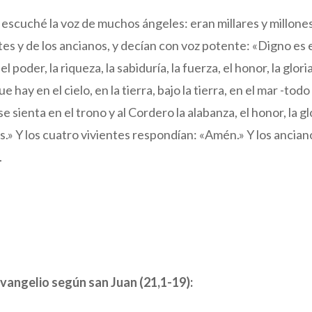
ón escuché la voz de muchos ángeles: eran millares y millone
ntes y de los ancianos, y decían con voz potente: «Digno es
l poder, la riqueza, la sabiduría, la fuerza, el honor, la gloria
e hay en el cielo, en la tierra, bajo la tierra, en el mar -todo
e sienta en el trono y al Cordero la alabanza, el honor, la gl
los.» Y los cuatro vivientes respondían: «Amén.» Y los ancia
.
vangelio según san Juan (21,1-19):