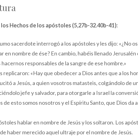
tura
e los Hechos de los apóstoles (5,27b-32.40b-41):
 sumo sacerdote interrogó a los apóstoles y les dijo: «¿No 
 en nombre de ése? En cambio, habéis llenado Jerusalén 
 hacernos responsables de la sangre de ese hombre.»
s replicaron: «Hay que obedecer a Dios antes que a los ho
citó a Jesús, a quien vosotros matasteis, colgándolo de u
ciéndolo jefe y salvador, para otorgarle a Israel la convers
s de esto somos nosotros y el Espíritu Santo, que Dios da a 
óstoles hablar en nombre de Jesús y los soltaron. Los apóst
de haber merecido aquel ultraje por el nombre de Jesús.