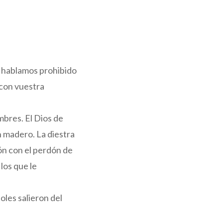
os hablamos prohibido
con vuestra
mbres. El Dios de
n madero. La diestra
ión con el perdón de
los que le
oles salieron del