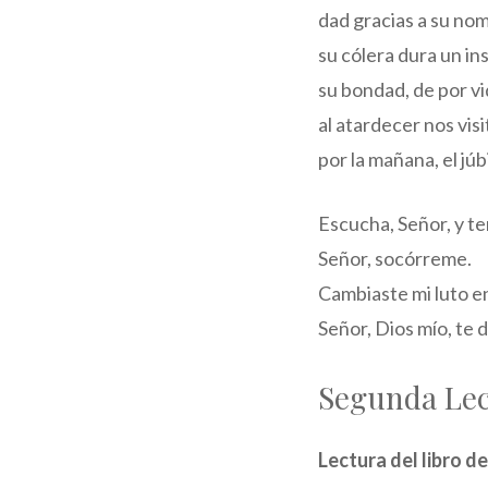
dad gracias a su no
su cólera dura un in
su bondad, de por vi
al atardecer nos visit
por la mañana, el júb
Escucha, Señor, y te
Señor, socórreme.
Cambiaste mi luto e
Señor, Dios mío, te 
Segunda Le
Lectura del libro de