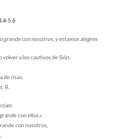
.4-5.6
do grande con nosotros, y estamos alegres
 volver a los cautivos de Sión,
a de risas,
s. R.
ecían:
grande con ellos.»
grande con nosotros,
.