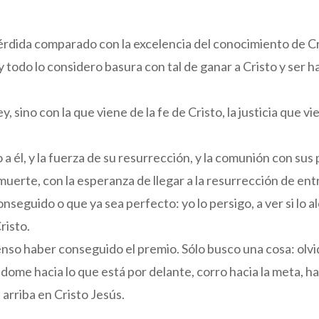
érdida comparado con la excelencia del conocimiento de Cri
 y todo lo considero basura con tal de ganar a Cristo y ser h
 ley, sino con la que viene de la fe de Cristo, la justicia que v
a él, y la fuerza de su resurrección, y la comunión con sus
erte, con la esperanza de llegar a la resurrección de ent
nseguido o que ya sea perfecto: yo lo persigo, a ver si lo 
risto.
nso haber conseguido el premio. Sólo busco una cosa: olv
dome hacia lo que está por delante, corro hacia la meta, hac
arriba en Cristo Jesús.