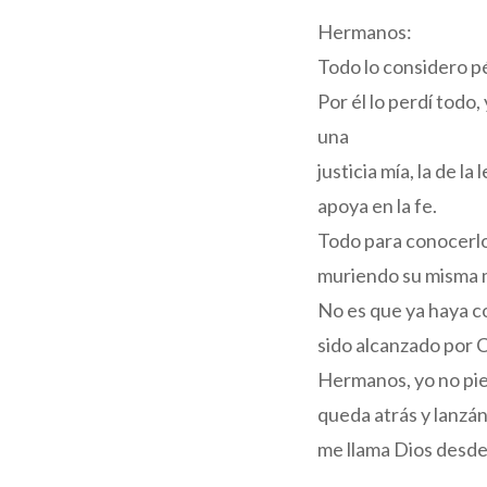
Hermanos:
Todo lo considero p
Por él lo perdí todo,
una
justicia mía, la de la
apoya en la fe.
Todo para conocerlo 
muriendo su misma mu
No es que ya haya co
sido alcanzado por C
Hermanos, yo no pie
queda atrás y lanzán
me llama Dios desde 