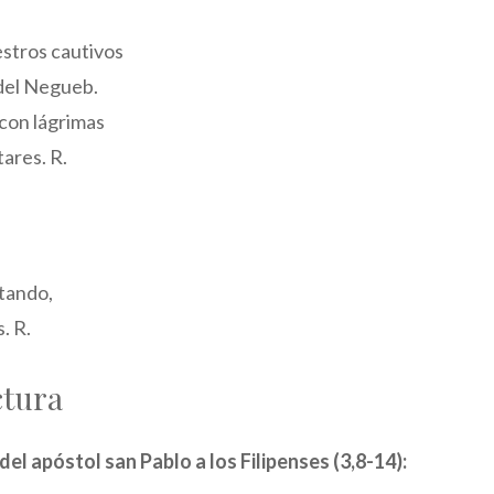
stros cautivos
del Negueb.
con lágrimas
ares. R.
ntando,
. R.
ctura
del apóstol san Pablo a los Filipenses (3,8-14):