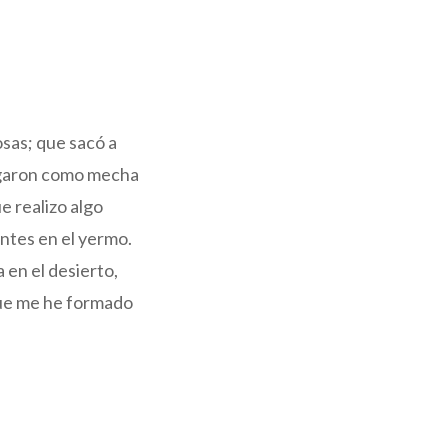
osas; que sacó a
apagaron como mecha
e realizo algo
entes en el yermo.
 en el desierto,
 que me he formado