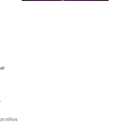
ar
r
on niños