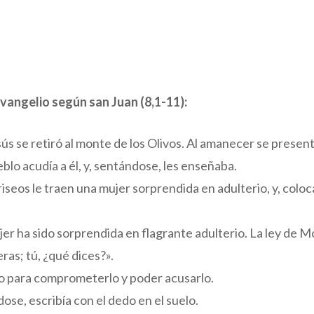
vangelio según san Juan (8,1-11):
ús se retiró al monte de los Olivos. Al amanecer se presen
eblo acudía a él, y, sentándose, les enseñaba.
ariseos le traen una mujer sorprendida en adulterio, y, colo
jer ha sido sorprendida en flagrante adulterio. La ley de 
ras; tú, ¿qué dices?».
o para comprometerlo y poder acusarlo.
dose, escribía con el dedo en el suelo.