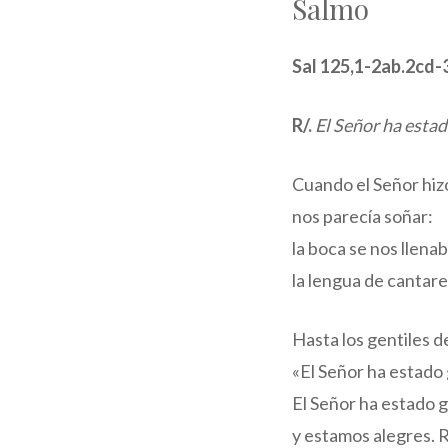
Salmo
Sal 125,1-2ab.2cd-3
R/.
El Señor ha esta
Cuando el Señor hizo
nos parecía soñar:
la boca se nos llenab
la lengua de cantare
Hasta los gentiles d
«El Señor ha estado 
El Señor ha estado 
y estamos alegres. R