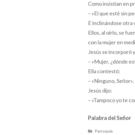
Como insistían en pr
– «El que esté sin pe
E inclinándose otra 
Ellos, al oírlo, se 
con la mujer en medio
Jesús se incorporó y
– «Mujer, ¿dónde es
Ella contestó:
– «Ninguno, Señor».
Jesús dijo:
– «Tampoco yo te co
Palabra del Señor
Categorías
Parroquia