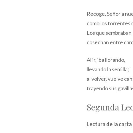
Recoge, Señor a nue
como los torrentes 
Los que sembraban 
cosechan entre cant
Al ir, iba llorando,
llevando la semilla;
al volver, vuelve ca
trayendo sus gavillas
Segunda Le
Lectura de la carta 