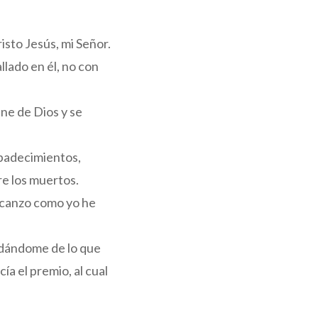
sto Jesús, mi Señor.
allado en él, no con
iene de Dios y se
 padecimientos,
re los muertos.
alcanzo como yo he
idándome de lo que
ía el premio, al cual