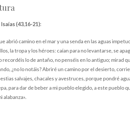
tura
 Isaías (43,16-21):
que abrió camino en el mar y una senda en las aguas impetu
allos, la tropa y los héroes: caían para no levantarse, se 
 recordéis lo de antaño, no penséis en lo antiguo; mirad qu
ndo, ¿no lo notáis? Abriré un camino por el desierto, corri
bestias salvajes, chacales y avestruces, porque pondré agua
epa, para dar de beber a mi pueblo elegido, a este pueblo
i alabanza».