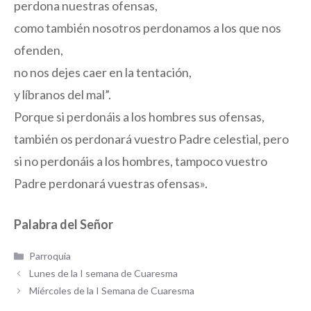
perdona nuestras ofensas,
como también nosotros perdonamos a los que nos
ofenden,
no nos dejes caer en la tentación,
y líbranos del mal”.
Porque si perdonáis a los hombres sus ofensas,
también os perdonará vuestro Padre celestial, pero
si no perdonáis a los hombres, tampoco vuestro
Padre perdonará vuestras ofensas».
Palabra del Señor
Categorías
Parroquia
Lunes de la I semana de Cuaresma
Miércoles de la I Semana de Cuaresma