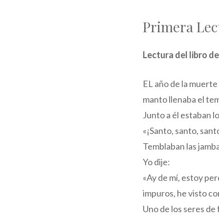
Primera Lec
Lectura del libro de
EL año de la muerte d
manto llenaba el te
Junto a él estaban lo
«¡Santo, santo, santo
Temblaban las jambas
Yo dije:
«Ay de mí, estoy per
impuros, he visto con
Uno de los seres de 