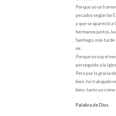
Porque yo os transmi
pecados según las Es
y que se apareció a 
hermanos juntos, la 
Santiago, más tarde 
mí.
Porque yo soy el men
perseguido a la Igles
Pero por la gracia d
bien, he trabajado m
bien; tanto yo como e
Palabra de Dios