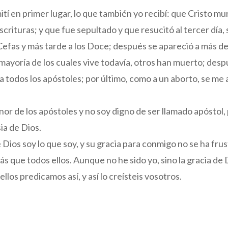
tí en primer lugar, lo que también yo recibí: que Cristo mu
crituras; y que fue sepultado y que resucitó al tercer día, 
Cefas y más tarde a los Doce; después se apareció a más d
mayoría de los cuales vive todavía, otros han muerto; desp
a todos los apóstoles; por último, como a un aborto, se me
or de los apóstoles y no soy digno de ser llamado apóstol
ia de Dios.
e Dios soy lo que soy, y su gracia para conmigo no se ha fru
ás que todos ellos. Aunque no he sido yo, sino la gracia de
llos predicamos así, y así lo creísteis vosotros.