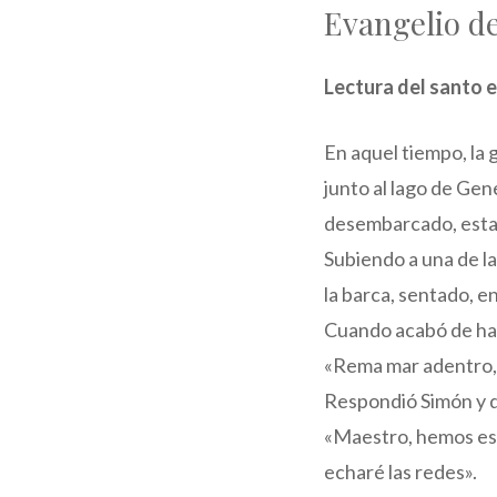
Evangelio d
Lectura del santo e
En aquel tiempo, la 
junto al lago de Gen
desembarcado, estab
Subiendo a una de la
la barca, sentado, e
Cuando acabó de habl
«Rema mar adentro, 
Respondió Simón y d
«Maestro, hemos est
echaré las redes».