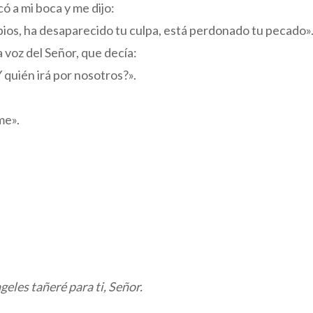
có a mi boca y me dijo:
abios, ha desaparecido tu culpa, está perdonado tu pecado»
 voz del Señor, que decía:
 quién irá por nosotros?».
me».
geles tañeré para ti, Señor.