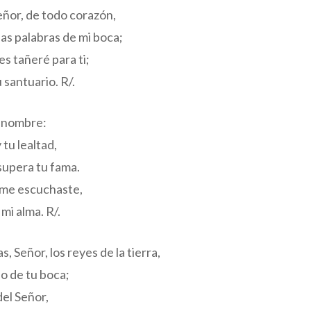
Señor, de todo corazón,
as palabras de mi boca;
es tañeré para ti;
 santuario. R/.
u nombre:
 tu lealtad,
supera tu fama.
 me escuchaste,
 mi alma. R/.
s, Señor, los reyes de la tierra,
lo de tu boca;
el Señor,