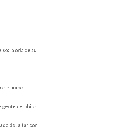
so: la orla de su
no de humo.
e gente de labios
ado de! altar con