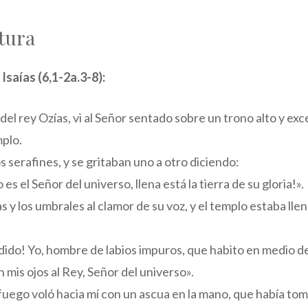
tura
 Isaías (6,1-2a.3-8):
el rey Ozías, vi al Señor sentado sobre un trono alto y excel
mplo.
s serafines, y se gritaban uno a otro diciendo:
 es el Señor del universo, llena está la tierra de su gloria!».
 y los umbrales al clamor de su voz, y el templo estaba lle
dido! Yo, hombre de labios impuros, que habito en medio d
 mis ojos al Rey, Señor del universo».
fuego voló hacia mí con un ascua en la mano, que había tom