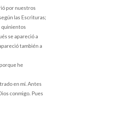
rió por nuestros
según las Escrituras;
e quinientos
ués se apareció a
 apareció también a
, porque he
strado en mí. Antes
 Dios conmigo. Pues