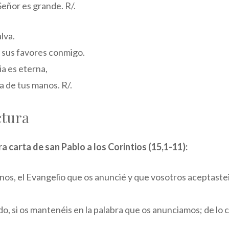
Señor es grande. R/.
lva.
 sus favores conmigo.
ia es eterna,
a de tus manos. R/.
ctura
ra carta de san Pablo a los Corintios (15,1-11):
os, el Evangelio que os anuncié y que vosotros aceptastei
do, si os mantenéis en la palabra que os anunciamos; de lo c