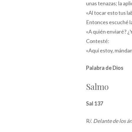
unas tenazas; la apli
«Al tocar esto tus l
Entonces escuché la
«A quién enviaré? ¿Y
Contesté:
«Aquí estoy, mánda
Palabra de Dios
Salmo
Sal 137
R/.
Delante de los án