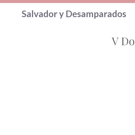
Saltar
Salvador y Desamparados
al
contenido
V Do