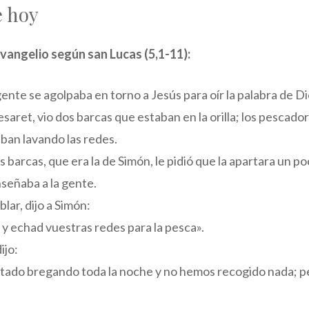
e hoy
vangelio según san Lucas (5,1-11):
gente se agolpaba en torno a Jesús para oír la palabra de Di
esaret, vio dos barcas que estaban en la orilla; los pescado
an lavando las redes.
s barcas, que era la de Simón, le pidió que la apartara un p
nseñaba a la gente.
ar, dijo a Simón:
y echad vuestras redes para la pesca».
ijo:
ado bregando toda la noche y no hemos recogido nada; per