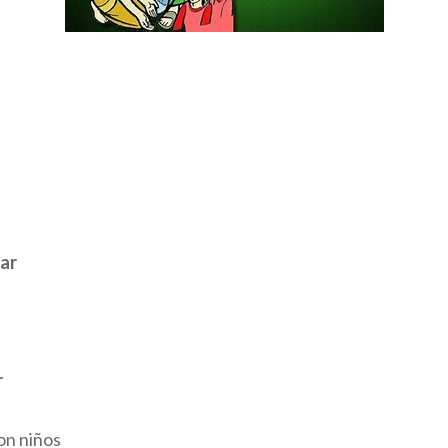
ar
r
on niños