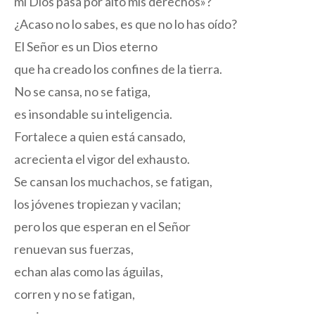
mi Dios pasa por alto mis derechos»?
¿Acaso no lo sabes, es que no lo has oído?
El Señor es un Dios eterno
que ha creado los confines de la tierra.
No se cansa, no se fatiga,
es insondable su inteligencia.
Fortalece a quien está cansado,
acrecienta el vigor del exhausto.
Se cansan los muchachos, se fatigan,
los jóvenes tropiezan y vacilan;
pero los que esperan en el Señor
renuevan sus fuerzas,
echan alas como las águilas,
corren y no se fatigan,