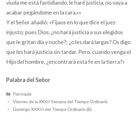
viuda me está fastidiando, le haré justicia, no vaya a
acabar pegándome en la cara.»»
Y el Señor añadió: «Fijaos en lo que dice el juez
injusto; pues Dios, ¿no hará justicia a sus elegidos
que le gritan día y noche?; ¿o les dará largas? Os digo
que les hará justicia sin tardar. Pero, cuando venga el
Hijo del hombre, ¿encontrará esta fe en la tierra?»
Palabra del Señor
Categorías
Parroquia
Viernes de la XXXII Semana del Tiempo Ordinario
Domingo XXXIII del Tiempo Ordinario (B)