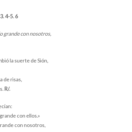
3. 4-5. 6
do grande con nosotros,
bió la suerte de Sión,
a de risas,
s.
R/.
ecían:
grande con ellos.»
grande con nosotros,