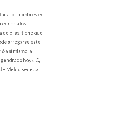
ar a los hombres en
prender a los
 de ellas, tiene que
uede arrogarse este
ó a sí mismo la
engendrado hoy». O,
o de Melquisedec.»