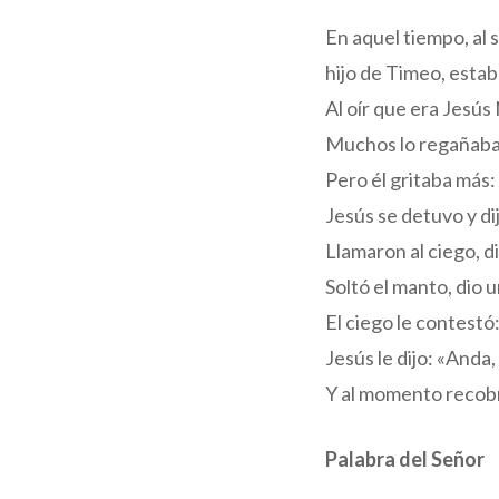
En aquel tiempo, al s
hijo de Timeo, estab
Al oír que era Jesús
Muchos lo regañaban
Pero él gritaba más:
Jesús se detuvo y di
Llamaron al ciego, d
Soltó el manto, dio u
El ciego le contestó
Jesús le dijo: «Anda,
Y al momento recobró
Palabra del Señor