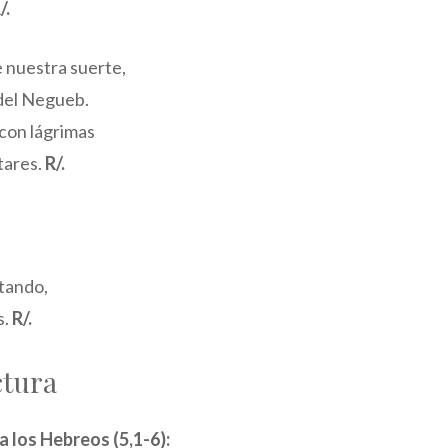
/.
 nuestra suerte,
del Negueb.
con lágrimas
tares.
R/.
ntando,
s.
R/.
ctura
a los Hebreos (5,1-6):