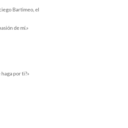
 ciego Bartimeo, el
pasión de mí.»
 haga por ti?»