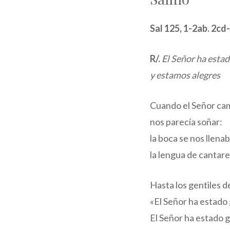
Sal 125, 1-2ab. 2cd-
R/.
El Señor ha esta
y estamos alegres
Cuando el Señor cam
nos parecía soñar:
la boca se nos llenab
la lengua de cantare
Hasta los gentiles d
«El Señor ha estado 
El Señor ha estado 