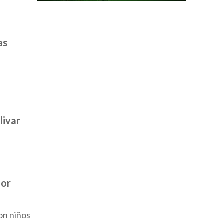
as
livar
dor
on niños