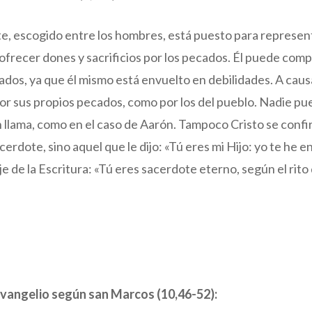
, escogido entre los hombres, está puesto para represent
a ofrecer dones y sacrificios por los pecados. Él puede com
ados, ya que él mismo está envuelto en debilidades. A causa
por sus propios pecados, como por los del pueblo. Nadie p
 llama, como en el caso de Aarón. Tampoco Cristo se confiri
erdote, sino aquel que le dijo: «Tú eres mi Hijo: yo te he 
e de la Escritura: «Tú eres sacerdote eterno, según el rit
evangelio según san Marcos (10,46-52):