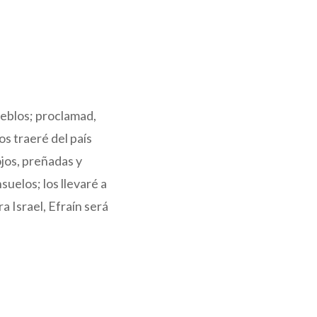
pueblos; proclamad,
os traeré del país
ojos, preñadas y
uelos; los llevaré a
a Israel, Efraín será