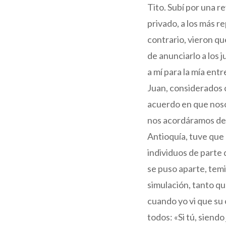
Tito. Subí por una r
privado, a los más r
contrario, vieron qu
de anunciarlo a los 
a mí para la mía ent
Juan, considerados c
acuerdo en que nosot
nos acordáramos de 
Antioquía, tuve que 
individuos de parte 
se puso aparte, temi
simulación, tanto qu
cuando yo vi que su 
todos: «Si tú, siendo 