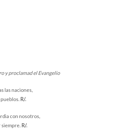
ro y proclamad el Evangelio
as las naciones,
s pueblos.
R/.
rdia con nosotros,
r siempre.
R/.