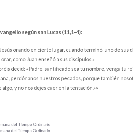
vangelio según san Lucas (11,1-4):
esús orando en cierto lugar, cuando terminó, uno de sus dis
orar, como Juan enseñó a sus discípulos.»
 oréis decid: «Padre, santificado sea tu nombre, venga tu re
ñana, perdónanos nuestros pecados, porque también noso
 algo, y no nos dejes caer en la tentación.»»
emana del Tiempo Ordinario
emana del Tiempo Ordinario