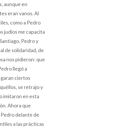
es, aunque en
tes eran vanos. Al
tiles, como a Pedro
os judíos me capacita
 Santiago, Pedro y
l de solidaridad, de
osa nos pidieron: que
edro llegó a
egaran ciertos
uéllos, se retrajo y
lo imitaron en esta
ión. Ahora que
a Pedro delante de
ntiles a las prácticas