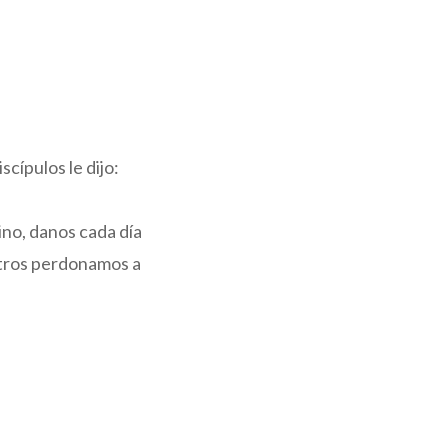
cípulos le dijo:
ino, danos cada día
tros perdonamos a