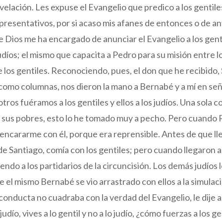
evelación. Les expuse el Evangelio que predico a los gentil
epresentativos, por si acaso mis afanes de entonces o de an
e Dios me ha encargado de anunciar el Evangelio a los gen
judíos; el mismo que capacita a Pedro para su misión entre l
re los gentiles. Reconociendo, pues, el don que he recibido,
omo columnas, nos dieron la mano a Bernabé y a mí en seña
ros fuéramos a los gentiles y ellos a los judíos. Una sola c
sus pobres, esto lo he tomado muy a pecho. Pero cuando P
encararme con él, porque era reprensible. Antes de que ll
de Santiago, comía con los gentiles; pero cuando llegaron aq
endo a los partidarios de la circuncisión. Los demás judíos 
e el mismo Bernabé se vio arrastrado con ellos a la simulac
conducta no cuadraba con la verdad del Evangelio, le dije 
judío, vives a lo gentil y no a lo judío, ¿cómo fuerzas a los ge