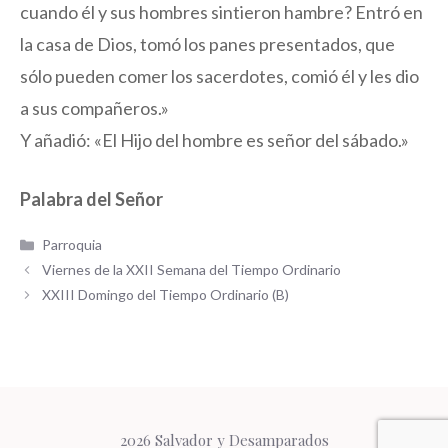
cuando él y sus hombres sintieron hambre? Entró en
la casa de Dios, tomó los panes presentados, que
sólo pueden comer los sacerdotes, comió él y les dio
a sus compañeros.»
Y añadió: «El Hijo del hombre es señor del sábado.»
Palabra del Señor
Categorías
Parroquia
Viernes de la XXII Semana del Tiempo Ordinario
XXIII Domingo del Tiempo Ordinario (B)
2026 Salvador y Desamparados