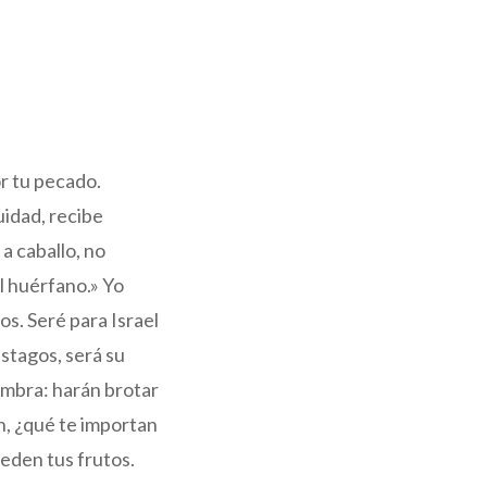
or tu pecado.
uidad, recibe
a caballo, no
l huérfano.» Yo
os. Seré para Israel
stagos, será su
ombra: harán brotar
ín, ¿qué te importan
ceden tus frutos.