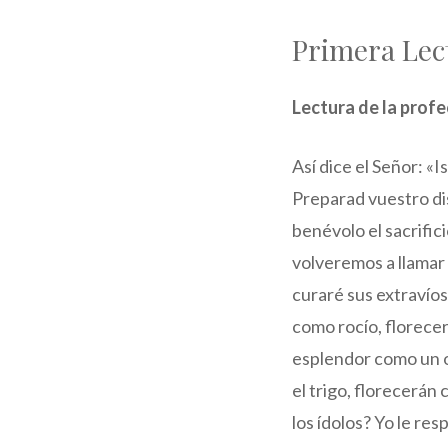
Primera Lec
Lectura de la profe
Así dice el Señor: «
Preparad vuestro dis
benévolo el sacrific
volveremos a llamar 
curaré sus extravíos,
como rocío, florece
esplendor como un o
el trigo, florecerán 
los ídolos? Yo le re