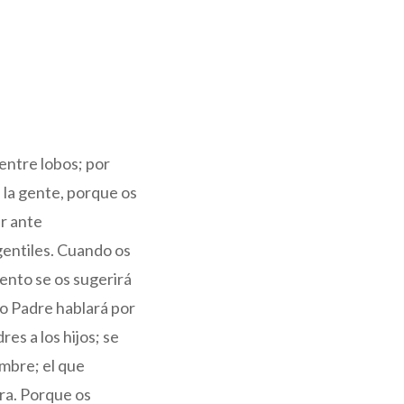
entre lobos; por
 la gente, porque os
er ante
 gentiles. Cuando os
mento se os sugerirá
tro Padre hablará por
es a los hijos; se
ombre; el que
tra. Porque os