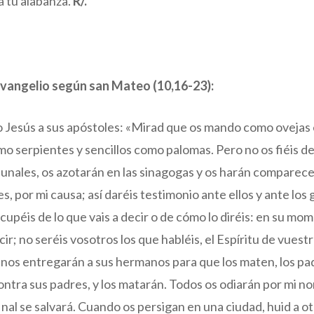
á tu alabanza.
R/.
evangelio según san Mateo (10,16-23):
jo Jesús a sus apóstoles: «Mirad que os mando como ovejas 
o serpientes y sencillos como palomas. Pero no os fiéis de
bunales, os azotarán en las sinagogas y os harán comparec
, por mi causa; así daréis testimonio ante ellos y ante los
cupéis de lo que vais a decir o de cómo lo diréis: en su mo
cir; no seréis vosotros los que habléis, el Espíritu de vues
os entregarán a sus hermanos para que los maten, los padr
contra sus padres, y los matarán. Todos os odiarán por mi n
inal se salvará. Cuando os persigan en una ciudad, huid a o