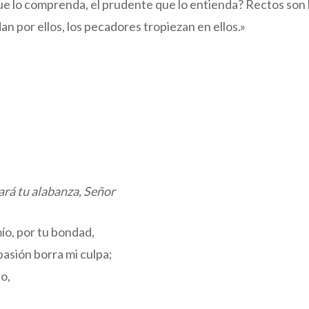
que lo comprenda, el prudente que lo entienda? Rectos son 
an por ellos, los pecadores tropiezan en ellos.»
rá tu alabanza, Señor
ío, por tu bondad,
asión borra mi culpa;
to,