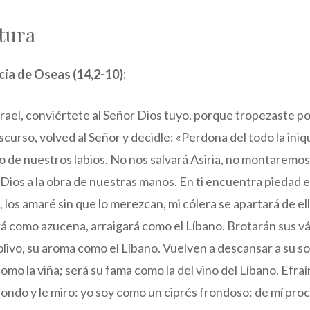
tura
cía de Oseas (14,2-10):
Israel, conviértete al Señor Dios tuyo, porque tropezaste p
curso, volved al Señor y decidle: «Perdona del todo la iniq
io de nuestros labios. No nos salvará Asiria, no montaremos 
Dios a la obra de nuestras manos. En ti encuentra piedad e
 los amaré sin que lo merezcan, mi cólera se apartará de ell
rá como azucena, arraigará como el Líbano. Brotarán sus vá
livo, su aroma como el Líbano. Vuelven a descansar a su s
como la viña; será su fama como la del vino del Líbano. Efra
spondo y le miro: yo soy como un ciprés frondoso: de mí pro