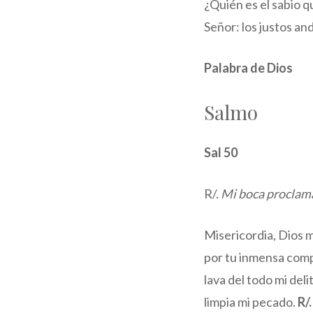
¿Quién es el sabio 
Señor: los justos and
Palabra de Dios
Salmo
Sal 50
R/.
Mi boca proclama
Misericordia, Dios m
por tu inmensa comp
lava del todo mi deli
limpia mi pecado.
R/.