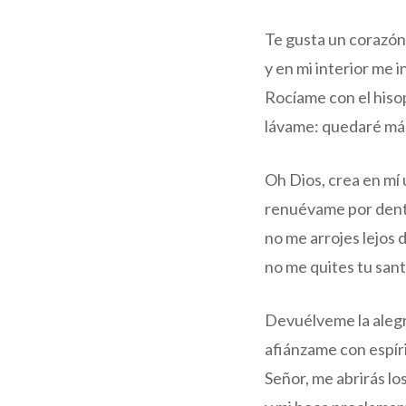
Te gusta un corazón
y en mi interior me i
Rocíame con el hiso
lávame: quedaré más
Oh Dios, crea en mí
renuévame por dentr
no me arrojes lejos d
no me quites tu sant
Devuélveme la alegrí
afiánzame con espír
Señor, me abrirás los