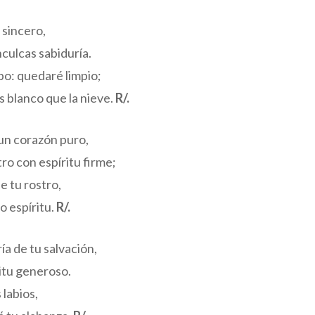
 sincero,
nculcas sabiduría.
po: quedaré limpio;
 blanco que la nieve.
R/.
 un corazón puro,
o con espíritu firme;
e tu rostro,
o espíritu.
R/.
a de tu salvación,
itu generoso.
 labios,