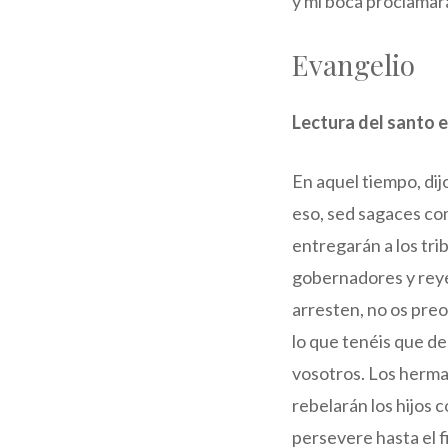
y mi boca proclamar
Evangelio
Lectura del santo 
En aquel tiempo, di
eso, sed sagaces com
entregarán a los tri
gobernadores y reyes
arresten, no os preo
lo que tenéis que de
vosotros. Los herman
rebelarán los hijos 
persevere hasta el f