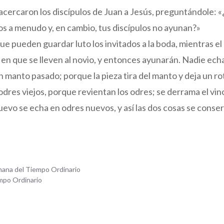
acercaron los discípulos de Juan a Jesús, preguntándole: 
os a menudo y, en cambio, tus discípulos no ayunan?»
 que pueden guardar luto los invitados a la boda, mientras el
a en que se lleven al novio, y entonces ayunarán. Nadie ec
n manto pasado; porque la pieza tira del manto y deja un r
dres viejos, porque revientan los odres; se derrama el vino
uevo se echa en odres nuevos, y así las dos cosas se conse
emana del Tiempo Ordinario
mpo Ordinario