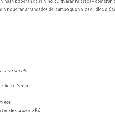
 viñas y beberán de su vino, cultivarán huertos y comerán 
, y no serán arrancados del campo que yo les di, dice el Señ
az a su pueblo
e dice el Señor:
amigos
erten de corazón.»
R/.