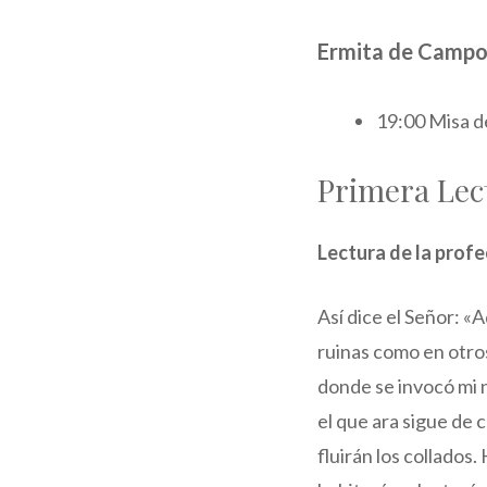
Ermita de Campo
19:00 Misa d
Primera Lec
Lectura de la profe
Así dice el Señor: «
ruinas como en otros
donde se invocó mi 
el que ara sigue de 
fluirán los collados.