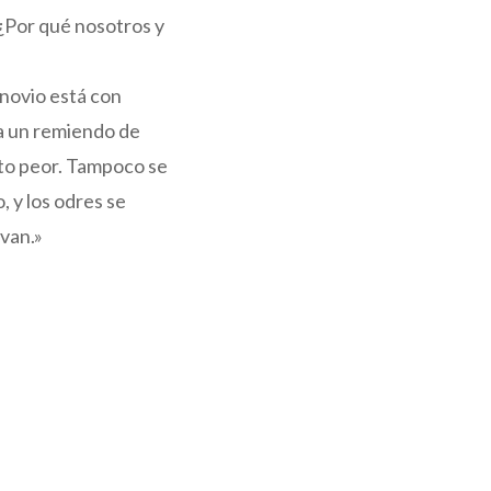
«¿Por qué nosotros y
 novio está con
ha un remiendo de
oto peor. Tampoco se
, y los odres se
rvan.»