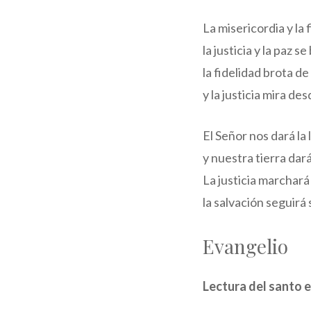
La misericordia y la
la justicia y la paz s
la fidelidad brota de 
y la justicia mira des
El Señor nos dará la l
y nuestra tierra dará
La justicia marchará 
la salvación seguirá
Evangelio
Lectura del santo 