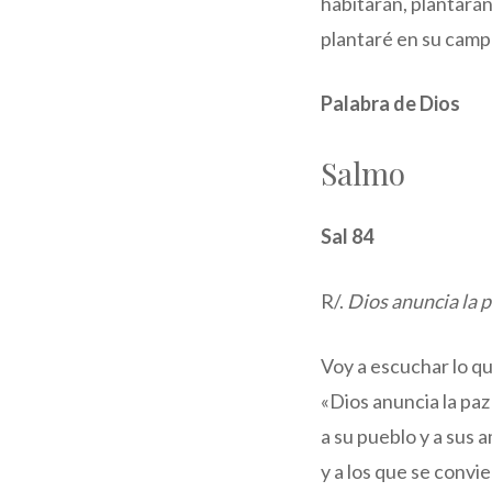
habitarán, plantarán
plantaré en su campo
Palabra de Dios
Salmo
Sal 84
R/.
Dios anuncia la p
Voy a escuchar lo qu
«Dios anuncia la paz
a su pueblo y a sus 
y a los que se convi