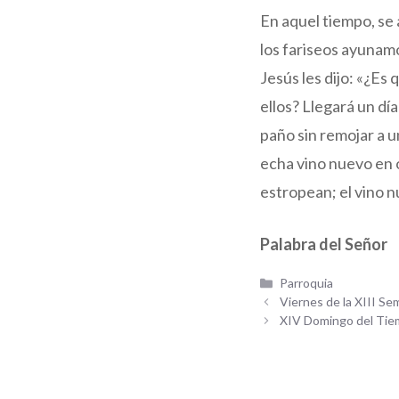
En aquel tiempo, se 
los fariseos ayunam
Jesús les dijo: «¿Es
ellos? Llegará un dí
paño sin remojar a u
echa vino nuevo en o
estropean; el vino n
Palabra del Señor
Categorías
Parroquia
Viernes de la XIII S
XIV Domingo del Tie