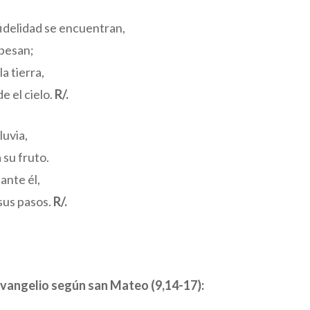
 fidelidad se encuentran,
e besan;
la tierra,
de el cielo.
R/.
luvia,
 su fruto.
ante él,
 sus pasos.
R/.
evangelio según san Mateo (9,14-17):