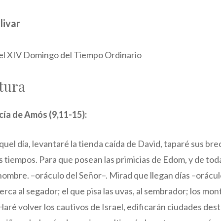
livar
el XIV Domingo del Tiempo Ordinario
tura
cía de Amós (9,11-15):
Aquel día, levantaré la tienda caída de David, taparé sus br
 tiempos. Para que posean las primicias de Edom, y de toda
nombre. –oráculo del Señor–. Mirad que llegan días –orácul
cerca al segador; el que pisa las uvas, al sembrador; los mo
 Haré volver los cautivos de Israel, edificarán ciudades dest