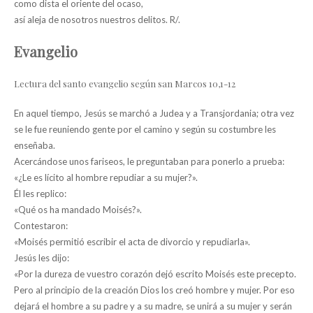
como dista el oriente del ocaso,
así aleja de nosotros nuestros delitos. R/.
Evangelio
Lectura del santo evangelio según san Marcos 10,1-12
En aquel tiempo, Jesús se marchó a Judea y a Transjordania; otra vez
se le fue reuniendo gente por el camino y según su costumbre les
enseñaba.
Acercándose unos fariseos, le preguntaban para ponerlo a prueba:
«¿Le es lícito al hombre repudiar a su mujer?».
Él les replico:
«Qué os ha mandado Moisés?».
Contestaron:
«Moisés permitió escribir el acta de divorcio y repudiarla».
Jesús les dijo:
«Por la dureza de vuestro corazón dejó escrito Moisés este precepto.
Pero al principio de la creación Dios los creó hombre y mujer. Por eso
dejará el hombre a su padre y a su madre, se unirá a su mujer y serán