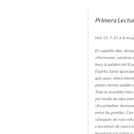
Primera Lectu
Hch 15, 7-21 • A mi pa
En aquellos días, despu
«Hermanos, vosotros sa
boca la palabra del Eva
Espíritu Santo igual qu
qué, pues, ahora intent
padres hemos podido so
Toda la asamblea hizo s
por medio de ellos entr
«Escuchadme, hermanos
entre los gentiles. Con
«Después de esto volv
y levantaré de nuevo l
levantaré sus ruinas y 