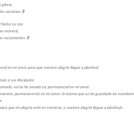
 gloria,
las naciones. ℟
l Señor es rey:
o se moverá;
los rectamente». ℟
ed en mi amor para que vuestra alegría llegue a plenitud.
esús a sus discípulos:
amado, así os he amado yo; permaneced en mi amor.
mientos, permaneceréis en mi amor; lo mismo que yo he guardado los mandami
r.
ara que mi alegría esté en vosotros, y vuestra alegría llegue a plenitud».