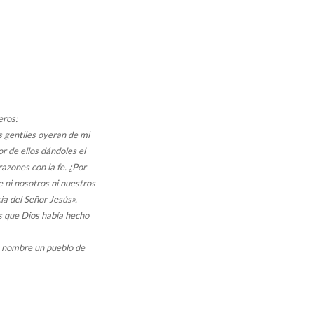
eros:
s gentiles oyeran de mi
r de ellos dándoles el
razones con la fe. ¿Por
e ni nosotros ni nuestros
a del Señor Jesús».
os que Dios había hecho
 nombre un pueblo de