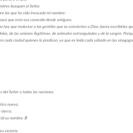
mbres busquen al Señor,
bre los que ha sido invocado mi nombre:
e hace que esto sea conocido desde antiguo».
no hay que molestar a los gentiles que se convierten a Dios; basta escribirles q
olos, de las uniones ilegítimas, de animales estrangulados y de la sangre. Por
n cada ciudad quienes lo predican, ya que es leído cada sábado en las sinagoga
s del Señor a todas las naciones.
tico nuevo,
 tierra;
cid su nombre. ℟
su victoria.