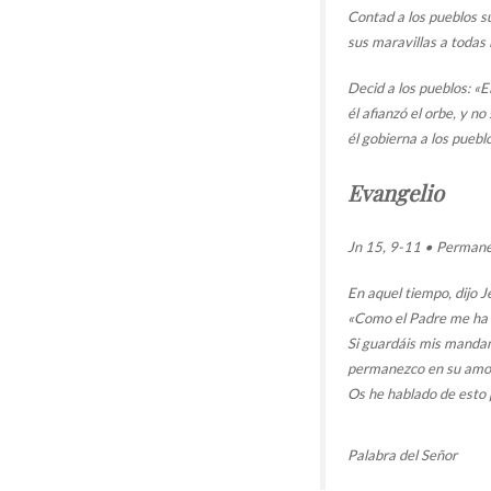
Contad a los pueblos su
sus maravillas a todas 
Decid a los pueblos: «E
él afianzó el orbe, y n
él gobierna a los pueb
Evangelio
Jn 15, 9-11 • Permanec
En aquel tiempo, dijo J
«Como el Padre me ha 
Si guardáis mis manda
permanezco en su amo
Os he hablado de esto p
Palabra del Señor