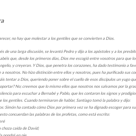
ra
recer, no hay que molestar a los gentiles que se convierten a Dios.
és de una larga discusión, se levantó Pedro y dijo a los apóstoles y a los presbít
béis que, desde los primeros días, Dios me escogió entre vosotros para que lo
ngelio, y creyeran. Y Dios, que penetra los corazones, ha dado testimonio a favo
e a nosotros. No hizo distinción entre ellos y nosotros, pues ha purificado sus co
áis tentar a Dios, queriendo poner sobre el cuello de esos discípulos un yugo qu
portar? No; creemos que lo mismo ellos que nosotros nos salvamos por la graci
ilencio para escuchar a Bernabé y Pablo, que les contaron los signos y prodigi
e los gentiles. Cuando terminaron de hablar, Santiago tomó la palabra y dijo:
: Simón ha contado cómo Dios por primera vez se ha dignado escoger para su
 esto concuerdan las palabras de los profetas, como está escrito:
eré
a choza caída de David;
la pondré en pie,