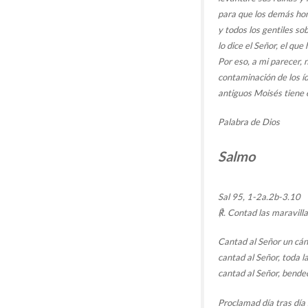
para que los demás ho
y todos los gentiles so
lo dice el Señor, el qu
Por eso, a mi parecer, 
contaminación de los íd
antiguos Moisés tiene e
Palabra de Dios
Salmo
Sal 95, 1-2a.2b-3.10
℟. Contad las maravilla
Cantad al Señor un cán
cantad al Señor, toda la
cantad al Señor, bende
Proclamad día tras día 