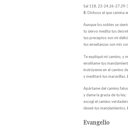
Sal 118, 23-24.26-27.29-
℟. Dichoso el que camina en
Aunque los nobles se sien
tu siervo medita tus decre
tus preceptos son mi delici
tus enseñanzas son mis con
Te expliqué mi camino, y m
enséñame tus mandamient
instrúyeme en el camino d
y meditaré tus maravillas. 
Apártame del camino falso
y dame la gracia de tu ley;
escogí el camino verdader
deseé tus mandamientos. 
Evangelio