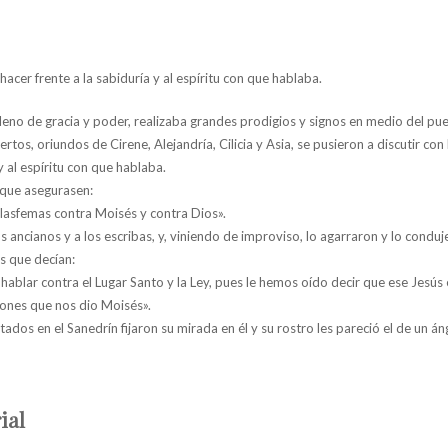
acer frente a la sabiduría y al espíritu con que hablaba.
 lleno de gracia y poder, realizaba grandes prodigios y signos en medio del pu
ertos, oriundos de Cirene, Alejandría, Cilicia y Asia, se pusieron a discutir c
y al espíritu con que hablaba.
 que asegurasen:
lasfemas contra Moisés y contra Dios».
s ancianos y a los escribas, y, viniendo de improviso, lo agarraron y lo conduj
s que decían:
hablar contra el Lugar Santo y la Ley, pues le hemos oído decir que ese Jesús
ciones que nos dio Moisés».
dos en el Sanedrín fijaron su mirada en él y su rostro les pareció el de un áng
ial