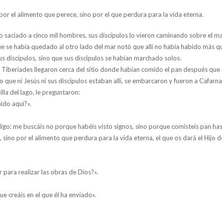
por el alimento que perece, sino por el que perdura para la vida eterna.
saciado a cinco mil hombres, sus discípulos lo vieron caminando sobre el ma
 que se había quedado al otro lado del mar notó que allí no había habido más 
 discípulos, sino que sus discípulos se habían marchado solos.
 Tiberíades llegaron cerca del sitio donde habían comido el pan después que
o que ni Jesús ni sus discípulos estaban allí, se embarcaron y fueron a Cafarn
illa del lago, le preguntaron:
ido aquí?».
igo: me buscáis no porque habéis visto signos, sino porque comisteis pan has
 sino por el alimento que perdura para la vida eterna, el que os dará el Hijo 
 para realizar las obras de Dios?».
ue creáis en el que él ha enviado».