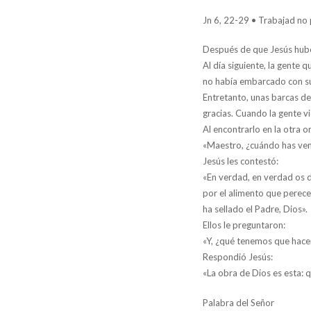
Jn 6, 22-29 • Trabajad no 
Después de que Jesús hubo 
Al día siguiente, la gente
no había embarcado con sus
Entretanto, unas barcas de
gracias. Cuando la gente vi
Al encontrarlo en la otra or
«Maestro, ¿cuándo has ven
Jesús les contestó:
«En verdad, en verdad os d
por el alimento que perece,
ha sellado el Padre, Dios».
Ellos le preguntaron:
«Y, ¿qué tenemos que hacer
Respondió Jesús:
«La obra de Dios es esta: q
Palabra del Señor