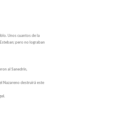
eblo. Unos cuantos de la
on Esteban; pero no lograban
eron al Sanedrín,
 el Nazareno destruirá este
el.