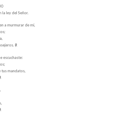
30
 la ley del Señor.
ten a murmurar de mí,
tos;
a,
sejeros. ℟
e escuchaste:
os;
e tus mandatos,
℟
,
o,
℟