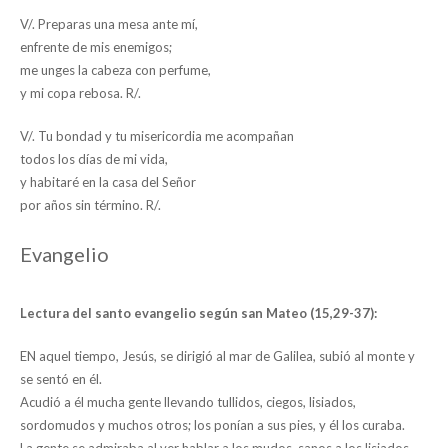
V/. Preparas una mesa ante mí,
enfrente de mis enemigos;
me unges la cabeza con perfume,
y mi copa rebosa. R/.
V/. Tu bondad y tu misericordia me acompañan
todos los días de mi vida,
y habitaré en la casa del Señor
por años sin término. R/.
Evangelio
Lectura del santo evangelio según san Mateo (15,29-37):
EN aquel tiempo, Jesús, se dirigió al mar de Galilea, subió al monte y
se sentó en él.
Acudió a él mucha gente llevando tullidos, ciegos, lisiados,
sordomudos y muchos otros; los ponían a sus pies, y él los curaba.
La gente se admiraba al ver hablar a los mudos, sanos a los lisiados,