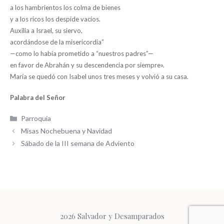
a los hambrientos los colma de bienes
y a los ricos los despide vacíos.
Auxilia a Israel, su siervo,
acordándose de la misericordia”
—como lo había prometido a “nuestros padres”—
en favor de Abrahán y su descendencia por siempre».
María se quedó con Isabel unos tres meses y volvió a su casa.
Palabra del Señor
Categorías
Parroquia
Misas Nochebuena y Navidad
Sábado de la III semana de Adviento
2026 Salvador y Desamparados