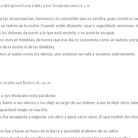
a del apóstol san Pablo a los Tesalonicenses 5, 1-6
 a las circunstancias, hermanos, no necesitáis que os escriba, pues vosotros 
 un ladrón en la noche. Cuando estén diciendo: «paz y seguridad», entonces, d
 los dolores de parto a la que está encinta, y no podrán escapar.
o vivís en tinieblas, de forma que ese día os sorprenda como un ladrón; porqu
s de la noche ni de las tinieblas.
emos al sueño como los demás, sino estemos en vela y vivamos sobriamente.
io según san Mateo 25, 14-30
 a sus discípulos esta parábola:
, llamó a sus siervos y los dejó al cargo de sus bienes: a uno le dejó cinco tale
capacidad; luego se marchó.
os fue enseguida a negociar con ellos y ganó otros cinco. El que recibió dos h
no fue a hacer un hoyo en la tierra y escondió el dinero de su señor.
ne el señor de aquellos siervos y se pone a ajustar las cuentas con ellos.