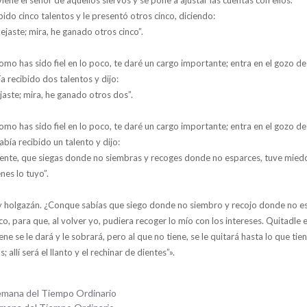
bido cinco talentos y le presentó otros cinco, diciendo:
ejaste; mira, he ganado otros cinco”.
 como has sido fiel en lo poco, te daré un cargo importante; entra en el gozo de
a recibido dos talentos y dijo:
jaste; mira, he ganado otros dos”.
 como has sido fiel en lo poco, te daré un cargo importante; entra en el gozo de
bía recibido un talento y dijo:
gente, que siegas donde no siembras y recoges donde no esparces, tuve miedo
enes lo tuyo”.
e y holgazán. ¿Conque sabías que siego donde no siembro y recojo donde no 
o, para que, al volver yo, pudiera recoger lo mío con los intereses. Quitadle e
ene se le dará y le sobrará, pero al que no tiene, se le quitará hasta lo que tiene
s; allí será el llanto y el rechinar de dientes”».
emana del Tiempo Ordinario