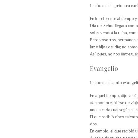
Lectura de la primera cart
En lo referente al tiempo y
Día del Señor llegará como
sobrevendrá la ruina, como
Pero vosotros, hermanos, n
luz e hijos del día; no somo
Así, pues, no nos entregu
Evangelio
Lectura del santo evangel
En aquel tiempo, dijo Jesús
«Un hombre, al irse de viaje
uno, a cada cual según su 
El que recibió cinco talent
dos.
En cambio, el que recibió u
Al cabo de mucho tiempo vie