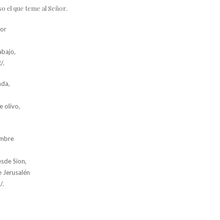
hoso el que teme al Señor.
ñor
abajo,
/.
nda,
e olivo,
ombre
sde Sion,
e Jerusalén
/.