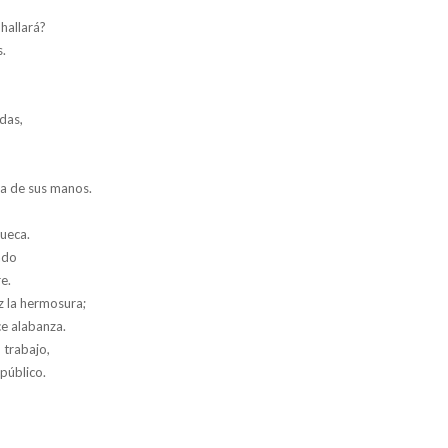
 hallará?
s.
das,
za de sus manos.
rueca.
ado
e.
z la hermosura;
e alabanza.
 trabajo,
público.