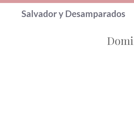
Saltar
Salvador y Desamparados
al
contenido
Domin