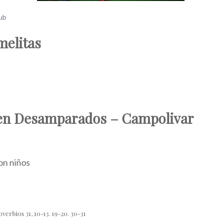
jub
elitas
en Desamparados – Campolivar
on niños
overbios 31, 10-13. 19-20. 30-31