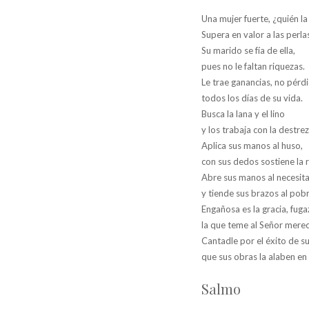
Una mujer fuerte, ¿quién la
Supera en valor a las perla
Su marido se fía de ella,
pues no le faltan riquezas.
Le trae ganancias, no pérdi
todos los días de su vida.
Busca la lana y el lino
y los trabaja con la destre
Aplica sus manos al huso,
con sus dedos sostiene la 
Abre sus manos al necesit
y tiende sus brazos al pobr
Engañosa es la gracia, fuga
la que teme al Señor merec
Cantadle por el éxito de su
que sus obras la alaben en 
Salmo