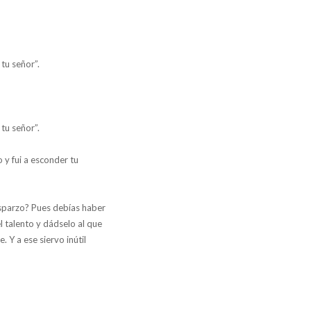
 tu señor”.
 tu señor”.
 y fui a esconder tu
esparzo? Pues debías haber
l talento y dádselo al que
. Y a ese siervo inútil