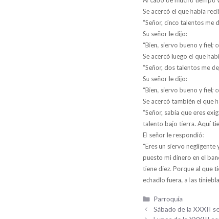
Se acercó el que había reci
“Señor, cinco talentos me d
Su señor le dijo:
“Bien, siervo bueno y fiel;
Se acercó luego el que habí
“Señor, dos talentos me de
Su señor le dijo:
“Bien, siervo bueno y fiel;
Se acercó también el que ha
“Señor, sabía que eres exi
talento bajo tierra. Aquí ti
El señor le respondió:
“Eres un siervo negligent
puesto mi dinero en el banc
tiene diez. Porque al que ti
echadlo fuera, a las tiniebla
Categorías
Parroquia
Sábado de la XXXII s