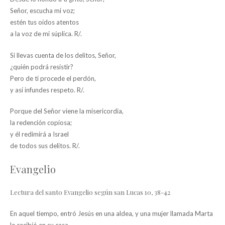
Señor, escucha mi voz;
estén tus oídos atentos
a la voz de mi súplica. R/.
Si llevas cuenta de los delitos, Señor,
¿quién podrá resistir?
Pero de ti procede el perdón,
y así infundes respeto. R/.
Porque del Señor viene la misericordia,
la redención copiosa;
y él redimirá a Israel
de todos sus delitos. R/.
Evangelio
Lectura del santo Evangelio según san Lucas 10, 38-42
En aquel tiempo, entró Jesús en una aldea, y una mujer llamada Marta
lo recibió en su casa.