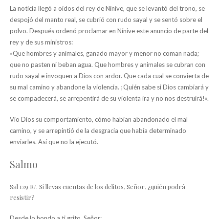
La noticia llegó a oídos del rey de Nínive, que se levantó del trono, se
despojó del manto real, se cubrió con rudo sayal y se sentó sobre el
polvo. Después ordenó proclamar en Nínive este anuncio de parte del
rey y de sus ministros:
«Que hombres y animales, ganado mayor y menor no coman nada;
que no pasten ni beban agua. Que hombres y animales se cubran con
rudo sayal e invoquen a Dios con ardor. Que cada cual se convierta de
su mal camino y abandone la violencia. ¡Quién sabe si Dios cambiará y
se compadecerá, se arrepentirá de su violenta ira y no nos destruirá!».
Vio Dios su comportamiento, cómo habían abandonado el mal
camino, y se arrepintió de la desgracia que había determinado
enviarles. Así que no la ejecutó.
Salmo
Sal 129 R/. Si llevas cuentas de los delitos, Señor, ¿quién podrá
resistir?
Desde lo hondo a ti grito, Señor;