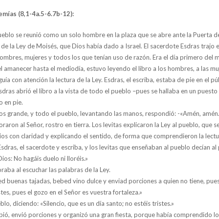
emías (8,1-4a.5-6.7b-12):
ueblo se reunió como un solo hombre en la plaza que se abre ante la Puerta de
o de la Ley de Moisés, que Dios había dado a Israel. El sacerdote Esdras trajo el
bres, mujeres y todos los que tenían uso de razón. Era el día primero del m
l amanecer hasta el mediodía, estuvo leyendo el libro a los hombres, a las mu
uía con atención la lectura de la Ley. Esdras, el escriba, estaba de pie en el 
dras abrió el libro a la vista de todo el pueblo –pues se hallaba en un puesto
o en pie.
ios grande, y todo el pueblo, levantando las manos, respondió: -«Amén, amén
raron al Señor, rostro en tierra. Los levitas explicaron la Ley al pueblo, que 
 Dios con claridad y explicando el sentido, de forma que comprendieron la lectu
sdras, el sacerdote y escriba, y los levitas que enseñaban al pueblo decían al
os: No hagáis duelo ni lloréis.»
raba al escuchar las palabras de la Ley.
 buenas tajadas, bebed vino dulce y enviad porciones a quien no tiene, pue
stes, pues el gozo en el Señor es vuestra fortaleza.»
blo, diciendo: «Silencio, que es un día santo; no estéis tristes.»
ebió, envió porciones y organizó una gran fiesta, porque había comprendido lo