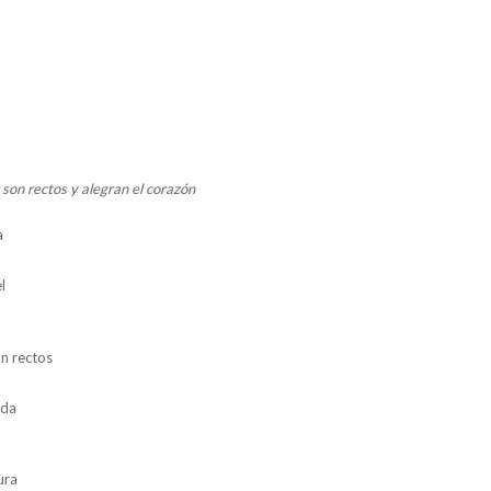
son rectos y alegran el corazón
a
l
n rectos
ida
ura