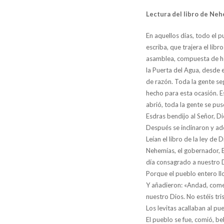
Lectura del libro de Neh
En aquellos días, todo el p
escriba, que trajera el libr
asamblea, compuesta de hom
la Puerta del Agua, desde e
de razón. Toda la gente seg
hecho para esta ocasión. Es
abrió, toda la gente se pus
Esdras bendijo al Señor, D
Después se inclinaron y ado
Leían el libro de la ley de
Nehemías, el gobernador, E
día consagrado a nuestro Di
Porque el pueblo entero llo
Y añadieron: «Andad, comed
nuestro Dios. No estéis tri
Los levitas acallaban al pue
El pueblo se fue, comió, b