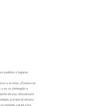
los pueblos y lugares
eros a su mies. ¡Poneos en
; y no os detengáis a
y gente de paz, descansará
 tengan, porque el obrero
 os pongan, curad a los