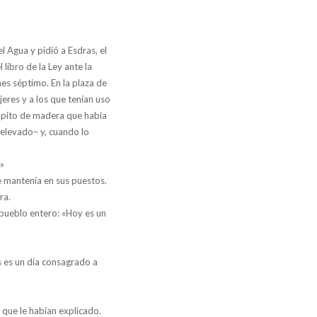
l Agua y pidió a Esdras, el
 libro de la Ley ante la
es séptimo. En la plaza de
jeres y a los que tenían uso
púlpito de madera que había
 elevado– y, cuando lo
.»
se mantenía en sus puestos.
ra.
 pueblo entero: «Hoy es un
s es un día consagrado a
 que le habían explicado.