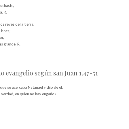
uchaste,
a. R.
os reyes de la tierra,
u boca;
or,
es grande. R.
to evangelio según san Juan 1,47-51
que se acercaba Natanael y dijo de él:
de verdad, en quien no hay engaño».