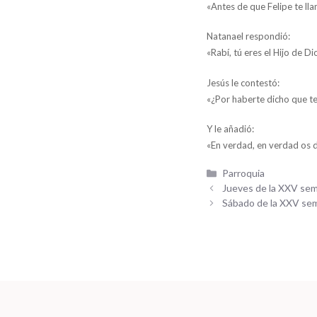
«Antes de que Felipe te lla
Natanael respondió:
«Rabí, tú eres el Hijo de Dio
Jesús le contestó:
«¿Por haberte dicho que te
Y le añadió:
«En verdad, en verdad os di
Categorías
Parroquia
Jueves de la XXV sem
Sábado de la XXV se