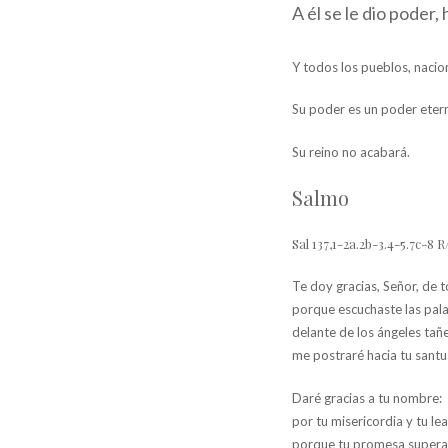
A él se le dio poder,
Y todos los pueblos, nacion
Su poder es un poder etern
Su reino no acabará.
Salmo
Sal 137,1-2a.2b-3.4-5.7c-8 
Te doy gracias, Señor, de 
porque escuchaste las pal
delante de los ángeles tañe
me postraré hacia tu santua
Daré gracias a tu nombre:
por tu misericordia y tu lea
porque tu promesa supera 