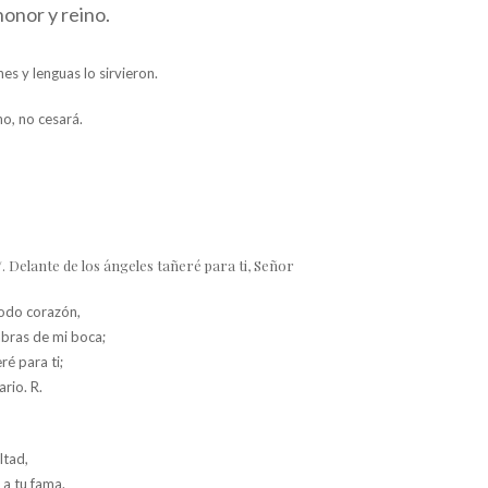
 honor y reino.
es y lenguas lo sirvieron.
o, no cesará.
R/. Delante de los ángeles tañeré para ti, Señor
todo corazón,
abras de mi boca;
ré para ti;
rio. R.
ltad,
a tu fama.