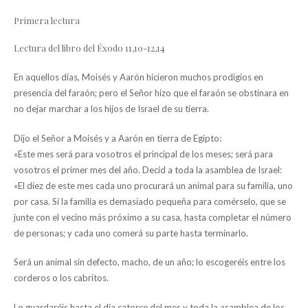
Primera lectura
Lectura del libro del Éxodo 11,10-12,14
En aquellos días, Moisés y Aarón hicieron muchos prodigios en
presencia del faraón; pero el Señor hizo que el faraón se obstinara en
no dejar marchar a los hijos de Israel de su tierra.
Dijo el Señor a Moisés y a Aarón en tierra de Egipto:
«Este mes será para vosotros el principal de los meses; será para
vosotros el primer mes del año. Decid a toda la asamblea de Israel:
«El diez de este mes cada uno procurará un animal para su familia, uno
por casa. Si la familia es demasiado pequeña para comérselo, que se
junte con el vecino más próximo a su casa, hasta completar el número
de personas; y cada uno comerá su parte hasta terminarlo.
Será un animal sin defecto, macho, de un año; lo escogeréis entre los
corderos o los cabritos.
Lo guardaréis hasta el día catorce del mes y toda la asamblea de los