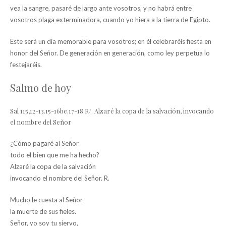
vea la sangre, pasaré de largo ante vosotros, y no habrá entre
vosotros plaga exterminadora, cuando yo hiera a la tierra de Egipto.
Este será un día memorable para vosotros; en él celebraréis fiesta en
honor del Señor. De generación en generación, como ley perpetua lo
festejaréis.
Salmo de hoy
Sal 115,12-13.15-16be.17-18 R/. Alzaré la copa de la salvación, invocando
el nombre del Señor
¿Cómo pagaré al Señor
todo el bien que me ha hecho?
Alzaré la copa de la salvación
invocando el nombre del Señor. R.
Mucho le cuesta al Señor
la muerte de sus fieles.
Señor, yo soy tu siervo,