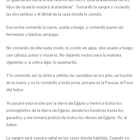
hijos de Israel lo matará al atardecer”. Tomaréis la sangre y rociaréis
las dos jambas y el dintel de la casa donde lo comáis.
Esa noche comeréis la carne, asada a fuego, y comeréis panes sin
fermentar y hierbas amargas.
No comeréis de ella nada crudo, ni cocido en agua, sino asado a fuego:
con cabeza, patas y vísceras. No dejaréis restos para la mañana
siguiente; y, si sobra algo, lo quemaréis.
Y lo comeréis así: la cintura ceñida, las sandalias en los pies, un bastón
en la mano; y os lo comeréis a toda prisa, porque es la Pascua, el Paso
del Señor.
Yo pasaré esta noche por la tierra de Egipto y heriré a todos los
primogénitos de la tierra de Egipto, desde los hombres hasta los
ganados, y me tomaré justicia de todos los dioses de Egipto. Yo, el
Señor.
La sangre será vuestra señal en las casas donde habitáis. Cuando yo