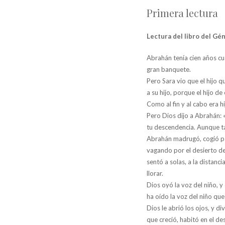
Primera lectura
Lectura del libro del Gén
Abrahán tenía cien años cua
gran banquete.
Pero Sara vio que el hijo q
a su hijo, porque el hijo de
Como al fin y al cabo era h
Pero Dios dijo a Abrahán: «
tu descendencia. Aunque ta
Abrahán madrugó, cogió pan
vagando por el desierto de
sentó a solas, a la distanci
llorar.
Dios oyó la voz del niño, 
ha oído la voz del niño que
Dios le abrió los ojos, y d
que creció, habitó en el de