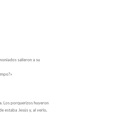
emoniados salieron a su
iempo?»
ua. Los porquerizos huyeron
 estaba Jesús y, al verlo,