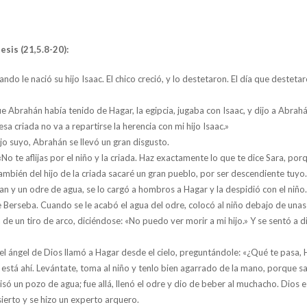
esis (21,5.8-20):
ndo le nació su hijo Isaac. El chico creció, y lo destetaron. El día que desteta
ue Abrahán había tenido de Hagar, la egipcia, jugaba con Isaac, y dijo a Abrahá
 esa criada no va a repartirse la herencia con mi hijo Isaac.»
ijo suyo, Abrahán se llevó un gran disgusto.
No te aflijas por el niño y la criada. Haz exactamente lo que te dice Sara, por
mbién del hijo de la criada sacaré un gran pueblo, por ser descendiente tuyo.
 y un odre de agua, se lo cargó a hombros a Hagar y la despidió con el niño. 
 Berseba. Cuando se le acabó el agua del odre, colocó al niño debajo de unas
a de un tiro de arco, diciéndose: «No puedo ver morir a mi hijo.» Y se sentó a d
y el ángel de Dios llamó a Hagar desde el cielo, preguntándole: «¿Qué te pasa
 está ahí. Levántate, toma al niño y tenlo bien agarrado de la mano, porque sa
ivisó un pozo de agua; fue allá, llenó el odre y dio de beber al muchacho. Dios
sierto y se hizo un experto arquero.