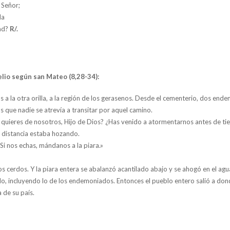
 Señor;
da
dad?
R/.
lio según san Mateo (8,28-34):
s a la otra orilla, a la región de los gerasenos. Desde el cementerio, dos end
s que nadie se atrevía a transitar por aquel camino.
ué quieres de nosotros, Hijo de Dios? ¿Has venido a atormentarnos antes de t
 distancia estaba hozando.
Si nos echas, mándanos a la piara.»
los cerdos. Y la piara entera se abalanzó acantilado abajo y se ahogó en el ag
do, incluyendo lo de los endemoniados. Entonces el pueblo entero salió a donde
 de su país.