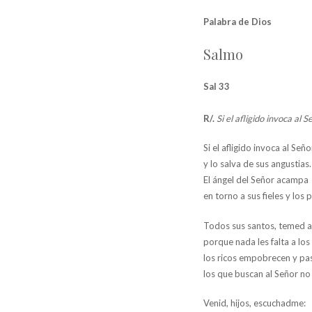
Palabra de Dios
Salmo
Sal 33
R/.
Si el afligido invoca al S
Si el afligido invoca al Seño
y lo salva de sus angustias.
El ángel del Señor acampa
en torno a sus fieles y los
Todos sus santos, temed al
porque nada les falta a los
los ricos empobrecen y pa
los que buscan al Señor no
Venid, hijos, escuchadme: