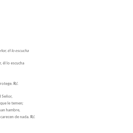
eñor, él lo escucha
r, él lo escucha
 protege.
R/.
 Señor,
 que le temen;
san hambre,
 carecen de nada.
R/.