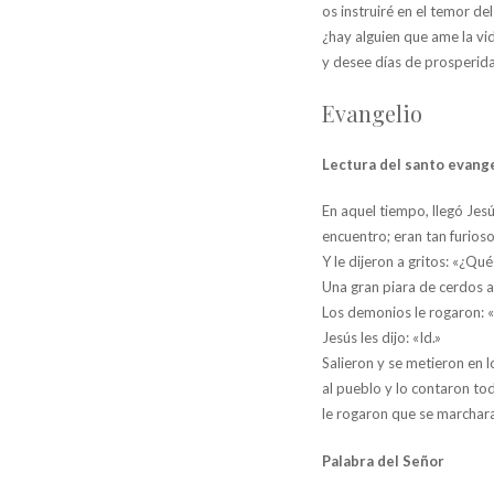
os instruiré en el temor del
¿hay alguien que ame la vi
y desee días de prosperi
Evangelio
Lectura del santo evange
En aquel tiempo, llegó Jesú
encuentro; eran tan furioso
Y le dijeron a gritos: «¿Q
Una gran piara de cerdos a
Los demonios le rogaron: «
Jesús les dijo: «Id.»
Salieron y se metieron en 
al pueblo y lo contaron to
le rogaron que se marchara
Palabra del Señor