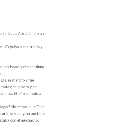
ron a Isaac, Abrahán dio un
n: «Expulsa a esa criada y
que es Isaac quien continúa
»
Ella se marchó y fue
 matas; se apartó y se
istancia. El niño rompió a
, Hagar? No temas, que Dios
caré de él un gran pueblo.»
 estaba con el muchacho,