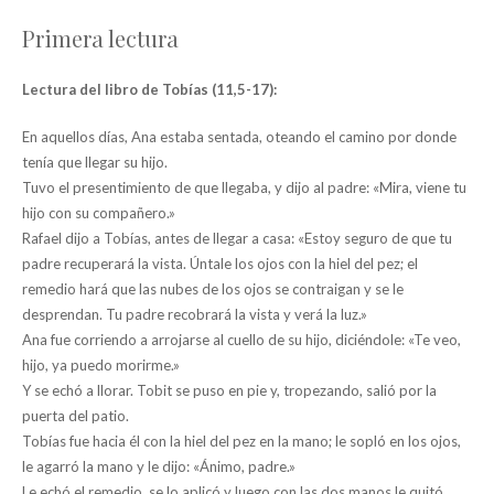
Primera lectura
Lectura del libro de Tobías (11,5-17):
En aquellos días, Ana estaba sentada, oteando el camino por donde
tenía que llegar su hijo.
Tuvo el presentimiento de que llegaba, y dijo al padre: «Mira, viene tu
hijo con su compañero.»
Rafael dijo a Tobías, antes de llegar a casa: «Estoy seguro de que tu
padre recuperará la vista. Úntale los ojos con la hiel del pez; el
remedio hará que las nubes de los ojos se contraigan y se le
desprendan. Tu padre recobrará la vista y verá la luz.»
Ana fue corriendo a arrojarse al cuello de su hijo, diciéndole: «Te veo,
hijo, ya puedo morirme.»
Y se echó a llorar. Tobit se puso en pie y, tropezando, salió por la
puerta del patio.
Tobías fue hacia él con la hiel del pez en la mano; le sopló en los ojos,
le agarró la mano y le dijo: «Ánimo, padre.»
Le echó el remedio, se lo aplicó y luego con las dos manos le quitó