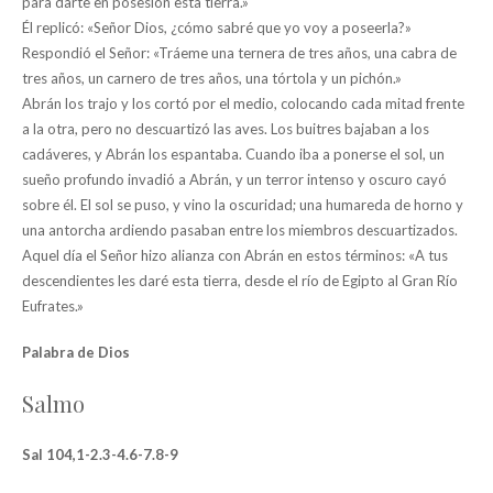
para darte en posesión esta tierra.»
Él replicó: «Señor Dios, ¿cómo sabré que yo voy a poseerla?»
Respondió el Señor: «Tráeme una ternera de tres años, una cabra de
tres años, un carnero de tres años, una tórtola y un pichón.»
Abrán los trajo y los cortó por el medio, colocando cada mitad frente
a la otra, pero no descuartizó las aves. Los buitres bajaban a los
cadáveres, y Abrán los espantaba. Cuando iba a ponerse el sol, un
sueño profundo invadió a Abrán, y un terror intenso y oscuro cayó
sobre él. El sol se puso, y vino la oscuridad; una humareda de horno y
una antorcha ardiendo pasaban entre los miembros descuartizados.
Aquel día el Señor hizo alianza con Abrán en estos términos: «A tus
descendientes les daré esta tierra, desde el río de Egipto al Gran Río
Eufrates.»
Palabra de Dios
Salmo
Sal 104,1-2.3-4.6-7.8-9