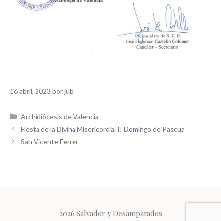
16 abril, 2023
por
jub
Categorías
Archidiócesis de Valencia
Fiesta de la Divina Misericordia. II Domingo de Pascua
San Vicente Ferrer
2026 Salvador y Desamparados