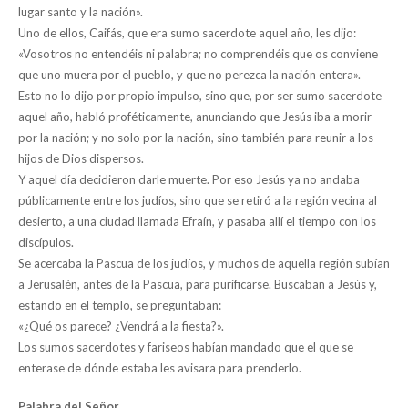
lugar santo y la nación».
Uno de ellos, Caifás, que era sumo sacerdote aquel año, les dijo:
«Vosotros no entendéis ni palabra; no comprendéis que os conviene
que uno muera por el pueblo, y que no perezca la nación entera».
Esto no lo dijo por propio impulso, sino que, por ser sumo sacerdote
aquel año, habló proféticamente, anunciando que Jesús iba a morir
por la nación; y no solo por la nación, sino también para reunir a los
hijos de Dios dispersos.
Y aquel día decidieron darle muerte. Por eso Jesús ya no andaba
públicamente entre los judíos, sino que se retiró a la región vecina al
desierto, a una ciudad llamada Efraín, y pasaba allí el tiempo con los
discípulos.
Se acercaba la Pascua de los judíos, y muchos de aquella región subían
a Jerusalén, antes de la Pascua, para purificarse. Buscaban a Jesús y,
estando en el templo, se preguntaban:
«¿Qué os parece? ¿Vendrá a la fiesta?».
Los sumos sacerdotes y fariseos habían mandado que el que se
enterase de dónde estaba les avisara para prenderlo.
Palabra del Señor