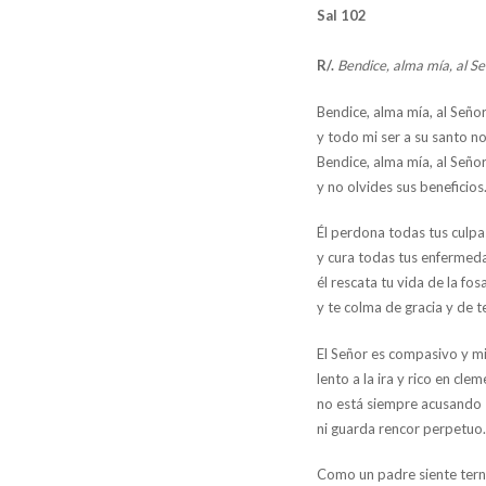
Sal 102
R/.
Bendice, alma mía, al S
Bendice, alma mía, al Señor
y todo mi ser a su santo n
Bendice, alma mía, al Señor
y no olvides sus beneficios
Él perdona todas tus culpa
y cura todas tus enfermed
él rescata tu vida de la fos
y te colma de gracia y de t
El Señor es compasivo y mi
lento a la ira y rico en clem
no está siempre acusando
ni guarda rencor perpetuo
Como un padre siente ternu