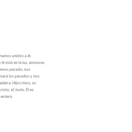
stamos unidos a él,
él está en la luz, entonces
 hemos pecado, nos
onará los pecados y nos
labra. Hijos míos, os
sto, el Justo. Él es
 entero.