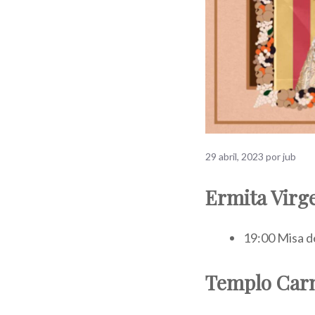
29 abril, 2023
por
jub
Ermita Virg
19:00 Misa d
Templo Carm