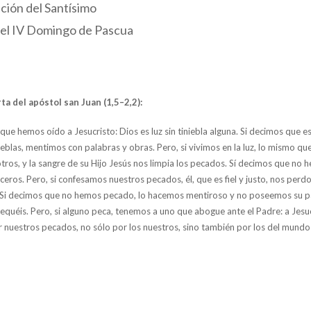
ción del Santísimo
el IV Domingo de Pascua
ta del apóstol san Juan (1,5–2,2):
ue hemos oído a Jesucristo: Dios es luz sin tiniebla alguna. Si decimos que e
ieblas, mentimos con palabras y obras. Pero, si vivimos en la luz, lo mismo que 
ros, y la sangre de su Hijo Jesús nos limpia los pecados. Sí decimos que no
ros. Pero, si confesamos nuestros pecados, él, que es fiel y justo, nos perd
a. Si decimos que no hemos pecado, lo hacemos mentiroso y no poseemos su pa
quéis. Pero, si alguno peca, tenemos a uno que abogue ante el Padre: a Jesucri
r nuestros pecados, no sólo por los nuestros, sino también por los del mundo