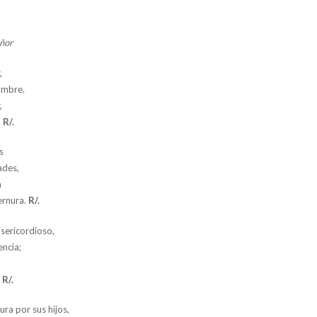
eñor
,
ombre.
,
.
R/.
s
ades,
a
ernura.
R/.
sericordioso,
encia;
.
R/.
ra por sus hijos,