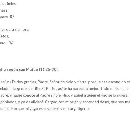
sus fieles;
masa,
barro.
R/.
eñor dura siempre,
ietos,
ianza.
R/.
lio según san Mateo (11,25-30):
esús: «Te doy gracias, Padre, Señor de cielo y tierra, porque has escondido es
elado a la gente sencilla. Sí, Padre, así te ha parecido mejor. Todo me lo ha e
adre, y nadie conoce al Padre sino el Hijo, y aquel a quien el Hijo se lo quiera 
agobiados, y yo os aliviaré. Cargad con mi yugo y aprended de mí, que soy m
canso. Porque mi yugo es llevadero y mi carga ligera.»