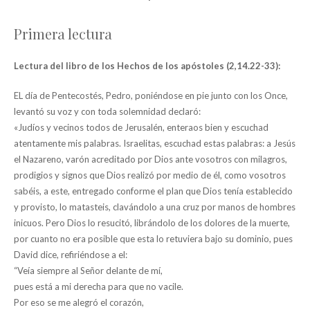
Primera lectura
Lectura del libro de los Hechos de los apóstoles (2,14.22-33):
EL día de Pentecostés, Pedro, poniéndose en pie junto con los Once,
levantó su voz y con toda solemnidad declaró:
«Judíos y vecinos todos de Jerusalén, enteraos bien y escuchad
atentamente mis palabras. Israelitas, escuchad estas palabras: a Jesús
el Nazareno, varón acreditado por Dios ante vosotros con milagros,
prodigios y signos que Dios realizó por medio de él, como vosotros
sabéis, a este, entregado conforme el plan que Dios tenía establecido
y provisto, lo matasteis, clavándolo a una cruz por manos de hombres
inicuos. Pero Dios lo resucitó, librándolo de los dolores de la muerte,
por cuanto no era posible que esta lo retuviera bajo su dominio, pues
David dice, refiriéndose a el:
“Veía siempre al Señor delante de mí,
pues está a mi derecha para que no vacile.
Por eso se me alegró el corazón,