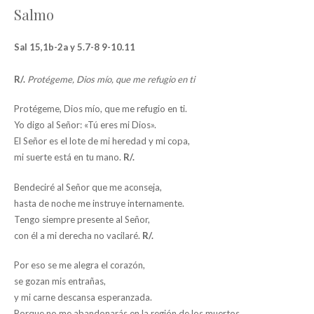
Salmo
Sal 15,1b-2a y 5.7-8 9-10.11
R/.
Protégeme, Dios mío, que me refugio en ti
Protégeme, Dios mío, que me refugio en ti.
Yo digo al Señor: «Tú eres mi Dios».
El Señor es el lote de mi heredad y mi copa,
mi suerte está en tu mano.
R/.
Bendeciré al Señor que me aconseja,
hasta de noche me instruye internamente.
Tengo siempre presente al Señor,
con él a mi derecha no vacilaré.
R/.
Por eso se me alegra el corazón,
se gozan mis entrañas,
y mi carne descansa esperanzada.
Porque no me abandonarás en la región de los muertos