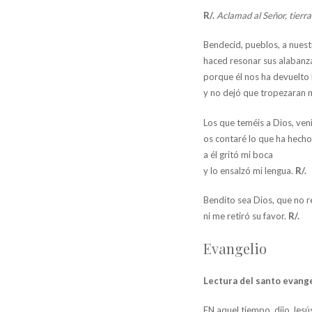
R/.
Aclamad al Señor, tierr
Bendecid, pueblos, a nuest
haced resonar sus alabanz
porque él nos ha devuelto 
y no dejó que tropezaran n
Los que teméis a Dios, veni
os contaré lo que ha hech
a él gritó mi boca
y lo ensalzó mi lengua.
R/.
Bendito sea Dios, que no r
ni me retiró su favor.
R/.
Evangelio
Lectura del santo evange
EN aquel tiempo, dijo Jesús