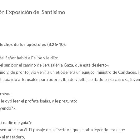
ón Exposición del Santísimo
Hechos de los apóstoles (8,26-40):
el Señor habló a Felipe y le dijo:
l sur, por el camino de Jerusalén a Gaza, que está desierto».
no y, de pronto, vio venir a un etíope; era un eunuco, ministro de Candaces, r
había ido a Jerusalén para adorar. Iba de vuelta, sentado en su carroza, leyen
roza».
le oyó leer el profeta Isaías, y le preguntó:
eyendo?».
i nadie me guía?».
a sentarse con él. El pasaje de la Escritura que estaba leyendo era este:
 al matadero,