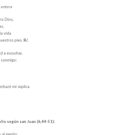
a entera
ro Dios,
as,
la vida
uestros pies.
R/.
d a escuchar,
o conmigo:
echazó mi súplica
lio según san Juan (6,44-51):
 al gentío: