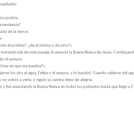
squilador,
zo justicia.
escendencia?
ada de la tierra».
e:
esto el profeta?; ¿de él mismo o de otro?».
y, tomando píe de este pasaje, le anunció la Buena Nueva de Jesús. Continuando
ijo el eunuco:
ad hay en que me bautice?».
aron los dos al agua, Felipe y el eunuco, y lo bautizó. Cuando salieron del agu
 no volvió a verlo, y siguió su camino lleno de alegría.
o y fue anunciando la Buena Nueva en todos los poblados hasta que llegó a C