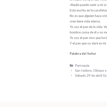
«Nadie puede venir a mí si 
Está escrito en los profeta
No es que alguien haya vist
cree tiene vida eterna.
Yo soy el pan de la vida. V
hombre coma de él y no m
Yo soy el pan vivo que ha b
Y el pan que yo daré es mi
Palabra del Señor
Categorías
Parroquia
San Isidoro, Obispo y 
Sábado 29 de abril Gr