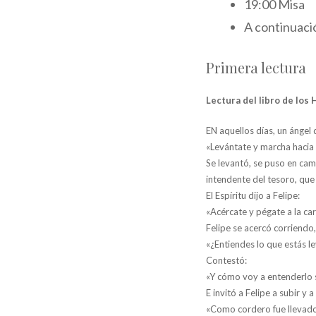
19:00 Misa
A continuaci
Primera lectura
Lectura del libro de los 
EN aquellos días, un ángel d
«Levántate y marcha hacia e
Se levantó, se puso en cami
intendente del tesoro, que 
El Espíritu dijo a Felipe:
«Acércate y pégate a la car
Felipe se acercó corriendo, 
«¿Entiendes lo que estás l
Contestó:
«Y cómo voy a entenderlo s
E invitó a Felipe a subir y 
«Como cordero fue llevado