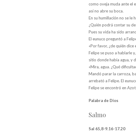
como oveja muda ante el e
así no abre su boca.
En su humillación no se le hi
¿Quién podrá contar su d
Pues su vida ha sido arranc
El eunuco preguntó a Felip
«Por favor, ¿de quién dice 
Felipe se puso a hablarle 
sitio donde había agua, y d
«Mira, agua. ¿Qué dificult
Mandó parar la carroza, baj
arrebató a Felipe. El eunuco
Felipe se encontró en Azot
Palabra de Dios
Salmo
Sal 65,8-9.16-17.20