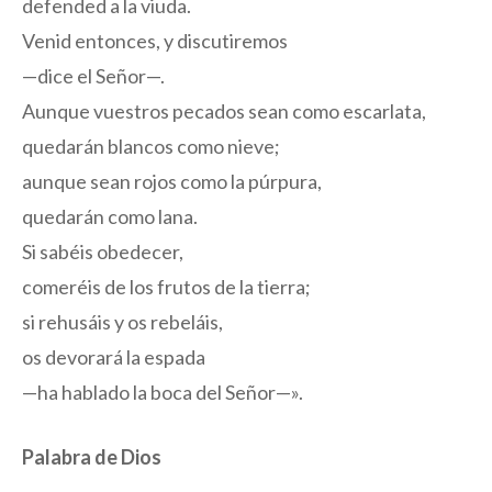
defended a la viuda.
Venid entonces, y discutiremos
—dice el Señor—.
Aunque vuestros pecados sean como escarlata,
quedarán blancos como nieve;
aunque sean rojos como la púrpura,
quedarán como lana.
Si sabéis obedecer,
comeréis de los frutos de la tierra;
si rehusáis y os rebeláis,
os devorará la espada
—ha hablado la boca del Señor—».
Palabra de Dios