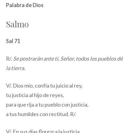
Palabra de Dios
Salmo
Sal 71
R/.
Se postrarán ante ti, Señor, todos los pueblos dé
la tierra.
V/. Dios mío, confía tu juicio al rey,
tu justicia al hijo de reyes,
para que rija a tu pueblo con justicia,
a tus humildes con rectitud. R/.
V/. En sus días florezca la justicia